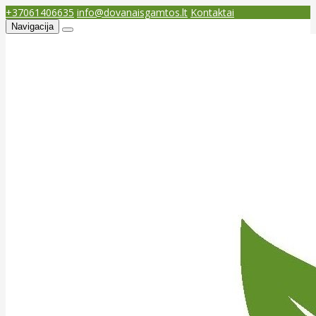
+37061406635
info@dovanaisgamtos.lt
Kontaktai
Navigacija