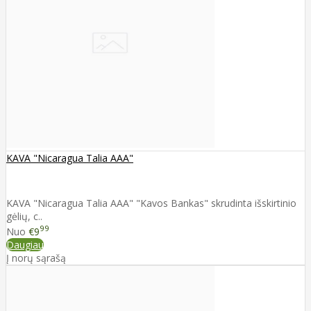
KAVA "Nicaragua Talia AAA"
KAVA "Nicaragua Talia AAA" "Kavos Bankas" skrudinta išskirtinio
gėlių, c..
99
Nuo
€9
Daugiau
Į norų sąrašą