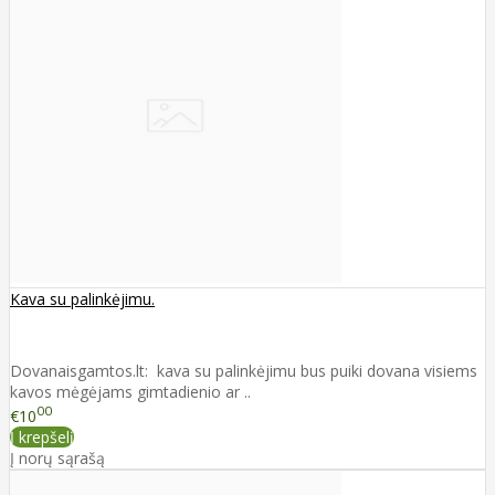
Kava su palinkėjimu.
Dovanaisgamtos.lt: kava su palinkėjimu bus puiki dovana visiems
kavos mėgėjams gimtadienio ar ..
00
€10
Į krepšelį
Į norų sąrašą