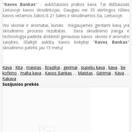
"
Kavos Bankas
" - aukščiausios prabos kava. Tai didžiausias
Lietuvoje kavos skrudintojas. Daugiau nei 35 skirtingos rūšies
kavos vežamos žalios iš 21 šalies ir skrudinamos čia, Lietuvoje.
Visi skoniai ir aromatai, kuriais mėgaujamės gerdami kavą yra
skrudinimo proceso rezultatas. Gera skrudinimo įranga ir
technologija padeda atskleisti geriausias kavos skonio ir aromato
savybes, išlaikyti aukštą kavos kokybę! "
Kavos Bankas
"
skrudinimo patirtis jau 15 metų!
Kava
,
Kita
,
maistas
,
Brazilija
,
gėrimai
,
pupelių kava
,
kava
,
be
kofeino
,
malta kava
,
Kavos Bankas
,
,
Maistas
,
Gėrimai
,
Kava
,
,
Kakava
Susijusios prekės