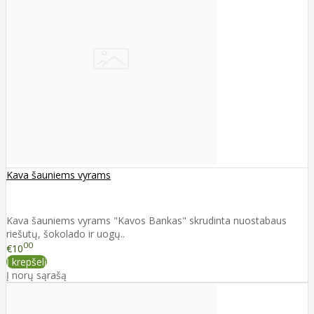
Kava šauniems vyrams
Kava šauniems vyrams "Kavos Bankas" skrudinta nuostabaus
riešutų, šokolado ir uogų..
00
€10
Į krepšelį
Į norų sąrašą