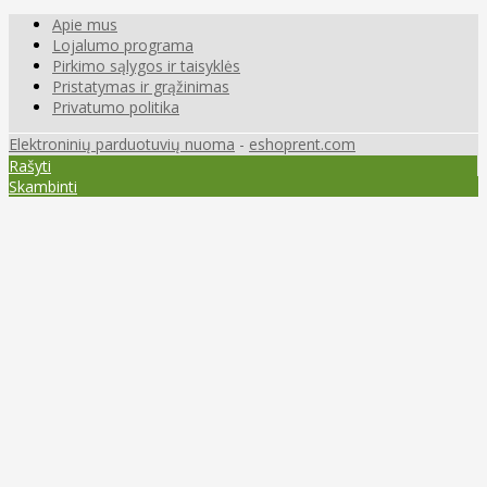
Apie mus
Lojalumo programa
Pirkimo sąlygos ir taisyklės
Pristatymas ir grąžinimas
Privatumo politika
Elektroninių parduotuvių nuoma
-
eshoprent.com
Rašyti
Skambinti