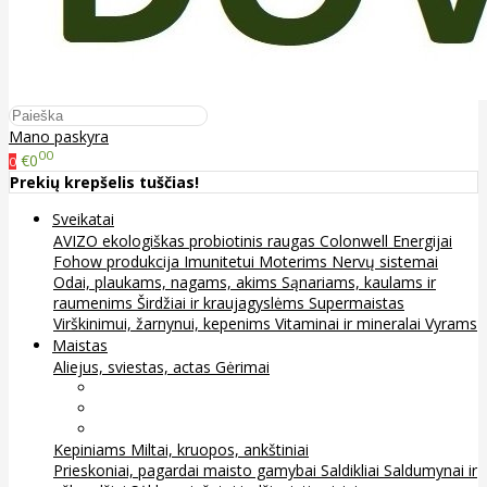
Mano paskyra
00
€0
0
Prekių krepšelis tuščias!
Sveikatai
AVIZO ekologiškas probiotinis raugas
Colonwell
Energijai
Fohow produkcija
Imunitetui
Moterims
Nervų sistemai
Odai, plaukams, nagams, akims
Sąnariams, kaulams ir
raumenims
Širdžiai ir kraujagyslėms
Supermaistas
Virškinimui, žarnynui, kepenims
Vitaminai ir mineralai
Vyrams
Maistas
Aliejus, sviestas, actas
Gėrimai
Arbata
Kava, kakava ir kita
Sultys
Kepiniams
Miltai, kruopos, ankštiniai
Prieskoniai, pagardai maisto gamybai
Saldikliai
Saldumynai ir