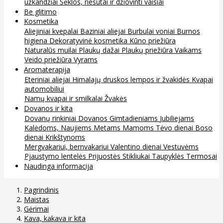
užkandžiai
Sėklos, riešutai ir džiovinti vaisiai
Be glitimo
Kosmetika
Aliejiniai kvepalai
Baziniai aliejai
Burbulai voniai
Burnos
higiena
Dekoratyvinė kosmetika
Kūno priežiūra
Naturalūs muilai
Plaukų dažai
Plaukų priežiūra
Vaikams
Veido priežiūra
Vyrams
Aromaterapija
Eteriniai aliejai
Himalajų druskos lempos ir žvakidės
Kvapai
automobiliui
Namų kvapai ir smilkalai
Žvakės
Dovanos ir kita
Dovanų rinkiniai
Dovanos
Gimtadieniams
Jubiliejams
Kalėdoms, Naujiems Metams
Mamoms
Tėvo dienai
Boso
dienai
Krikštynoms
Mergvakariui, bernvakariui
Valentino dienai
Vestuvėms
Pjaustymo lentelės
Prijuostės
Stikliukai
Taupyklės
Termosai
Naudinga informacija
Pagrindinis
Maistas
Gėrimai
Kava, kakava ir kita