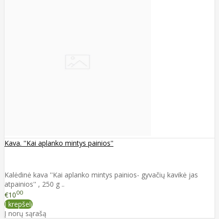
Kava. ''Kai aplanko mintys painios''
Kalėdinė kava ''Kai aplanko mintys painios- gyvačių kavikė jas
atpainios'' , 250 g ..
00
€10
Į krepšelį
Į norų sąrašą