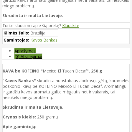
gardžiu kavos aromatu galite mėgautis net ir vakarais, tai nesukels
miego problemų.
Skrudinta ir malta Lietuvoje.
Turite klausimų apie šią prekę?
Klauskite
Kilmės šalis:
Brazilija
Gamintojas:
Kavos Bankas
Aprašymas
(0) Atsiliepimai
KAVA be KOFEINO "
Mexico El Tucan Decaf
", 250 g
"
Kavos Bankas"
skrudinta nuostabaus abrikosų, gėlių, karamelės
poskonio kavą be KOFEINO Mexico El Tucan Decaf.
Aromatingu
ir gardžiu kavos aromatu galite mėgautis net ir vakarais, tai
nesukels miego problemų.
Skrudinta ir malta Lietuvoje.
Grynasis kiekis:
250 gramų
Apie gamintoją: