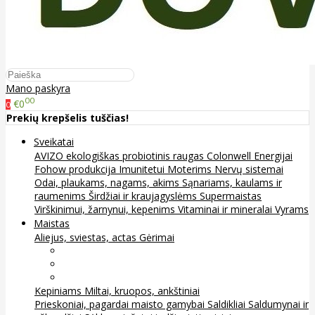
Mano paskyra
00
€0
0
Prekių krepšelis tuščias!
Sveikatai
AVIZO ekologiškas probiotinis raugas
Colonwell
Energijai
Fohow produkcija
Imunitetui
Moterims
Nervų sistemai
Odai, plaukams, nagams, akims
Sąnariams, kaulams ir
raumenims
Širdžiai ir kraujagyslėms
Supermaistas
Virškinimui, žarnynui, kepenims
Vitaminai ir mineralai
Vyrams
Maistas
Aliejus, sviestas, actas
Gėrimai
Arbata
Kava, kakava ir kita
Sultys
Kepiniams
Miltai, kruopos, ankštiniai
Prieskoniai, pagardai maisto gamybai
Saldikliai
Saldumynai ir