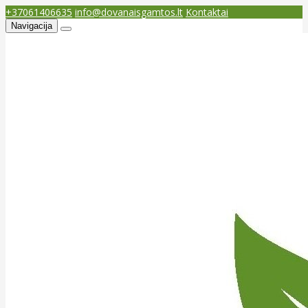
+37061406635
info@dovanaisgamtos.lt
Kontaktai
Navigacija