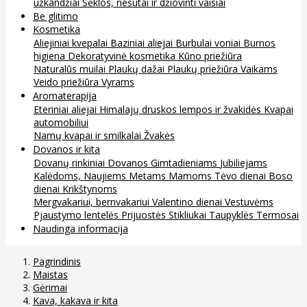
užkandžiai
Sėklos, riešutai ir džiovinti vaisiai
Be glitimo
Kosmetika
Aliejiniai kvepalai
Baziniai aliejai
Burbulai voniai
Burnos
higiena
Dekoratyvinė kosmetika
Kūno priežiūra
Naturalūs muilai
Plaukų dažai
Plaukų priežiūra
Vaikams
Veido priežiūra
Vyrams
Aromaterapija
Eteriniai aliejai
Himalajų druskos lempos ir žvakidės
Kvapai
automobiliui
Namų kvapai ir smilkalai
Žvakės
Dovanos ir kita
Dovanų rinkiniai
Dovanos
Gimtadieniams
Jubiliejams
Kalėdoms, Naujiems Metams
Mamoms
Tėvo dienai
Boso
dienai
Krikštynoms
Mergvakariui, bernvakariui
Valentino dienai
Vestuvėms
Pjaustymo lentelės
Prijuostės
Stikliukai
Taupyklės
Termosai
Naudinga informacija
Pagrindinis
Maistas
Gėrimai
Kava, kakava ir kita