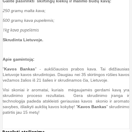
Galite pasirinkti skirtingų kiekių ir malimo būdų kavą:
250 gramų malta kava;
500 gramų kava pupelėmis;
1kg kava pupelėmis
Skrudinta Lietuvoje.
Apie gamintoją:
"
Kavos Bankas
" - aukščiausios prabos kava. Tai didžiausias
Lietuvoje kavos skrudintojas. Daugiau nei 35 skirtingos rūšies kavos
vežamos žalios iš 21 šalies ir skrudinamos čia, Lietuvoje.
Visi skoniai ir aromatai, kuriais mėgaujamės gerdami kavą yra
skrudinimo proceso rezultatas. Gera skrudinimo įranga ir
technologija padeda atskleisti geriausias kavos skonio ir aromato
savybes, išlaikyti aukštą kavos kokybę! "
Kavos Bankas
" skrudinimo
patirtis jau 15 metų!
Parašyti atsiliepimą