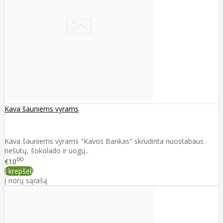
Kava šauniems vyrams
Kava šauniems vyrams "Kavos Bankas" skrudinta nuostabaus
riešutų, šokolado ir uogų..
00
€10
Į krepšelį
Į norų sąrašą