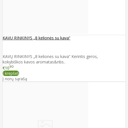
KAVŲ RINKINYS „8 kelionės su kava“
KAVŲ RINKINYS „8 kelionės su kava“ Kerintis geros,
kokybiškos kavos aromatas&nbs..
90
€10
Į krepšelį
Į norų sąrašą