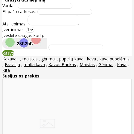
Vardas:
El. pašto adresas:
Atsiliepimas:
Įvertinimas:
Įveskite saugos kodą:
Rašyti
Kakava
,
,
maistas
,
gėrimai
,
pupelių kava
,
kava
,
kava pupelėmis
,
Brazilija
,
malta kava
,
Kavos Bankas
,
Maistas
,
Gėrimai
,
Kava
,
Kita
Susijusios prekės