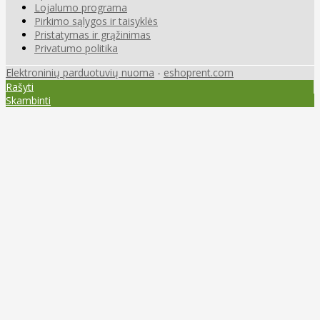
Lojalumo programa
Pirkimo sąlygos ir taisyklės
Pristatymas ir grąžinimas
Privatumo politika
Elektroninių parduotuvių nuoma
-
eshoprent.com
Rašyti
Skambinti