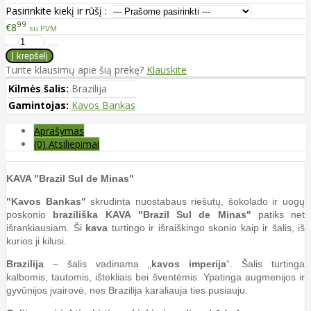
Pasirinkite kiekį ir rūšį :
99
€8
su PVM
Turite klausimų apie šią prekę?
Klauskite
Kilmės šalis:
Brazilija
Gamintojas:
Kavos Bankas
Aprašymas
(0) Atsiliepimai
KAVA "Brazil Sul de Minas"
"Kavos Bankas"
skrudinta nuostabaus riešutų, šokolado ir uogų
poskonio
braziliška KAVA "Brazil Sul de Minas"
patiks net
išrankiausiam. Ši
kava
turtingo ir išraiškingo skonio kaip ir šalis, iš
kurios ji kilusi.
Brazilija
– šalis vadinama „
kavos imperija
“. Šalis turtinga
kalbomis, tautomis, ištekliais bei šventėmis. Ypatinga augmenijos ir
gyvūnijos įvairovė, nes Brazilija karaliauja ties pusiauju.