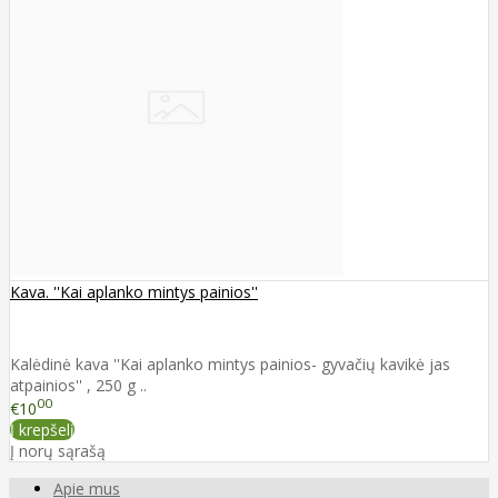
Kava. ''Kai aplanko mintys painios''
Kalėdinė kava ''Kai aplanko mintys painios- gyvačių kavikė jas
atpainios'' , 250 g ..
00
€10
Į krepšelį
Į norų sąrašą
Apie mus