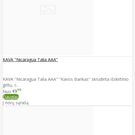
KAVA "Nicaragua Talia AAA"
KAVA "Nicaragua Talia AAA" "Kavos Bankas" skrudinta išskirtinio
gėlių, c..
99
Nuo
€9
Daugiau
Į norų sąrašą