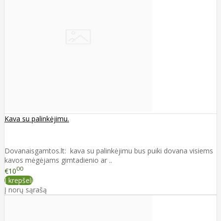
Kava su palinkėjimu.
Dovanaisgamtos.lt: kava su palinkėjimu bus puiki dovana visiems
kavos mėgėjams gimtadienio ar ..
00
€10
Į krepšelį
Į norų sąrašą