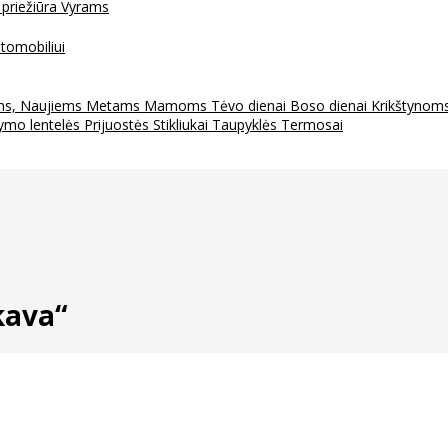
 priežiūra
Vyrams
tomobiliui
ms, Naujiems Metams
Mamoms
Tėvo dienai
Boso dienai
Krikštynom
ymo lentelės
Prijuostės
Stikliukai
Taupyklės
Termosai
kava“