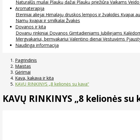
Naturalūs muilai
Plaukų dažai
Plaukų priežiūra
Vaikams
Veido
Aromaterapija
Eteriniai aliejai
Himalajų druskos lempos ir žvakidės
Kvapai au
Namų kvapai ir smilkalai
Žvakės
Dovanos ir kita
Dovanų rinkiniai
Dovanos
Gimtadieniams
Jubiliejams
Kalėdo
Mergvakariui, bernvakariui
Valentino dienai
Vestuvėms
Pjaust
Naudinga informacija
Pagrindinis
Maistas
Gėrimai
Kava, kakava ir kita
KAVŲ RINKINYS „8 kelionės su kava“
KAVŲ RINKINYS „8 kelionės su 