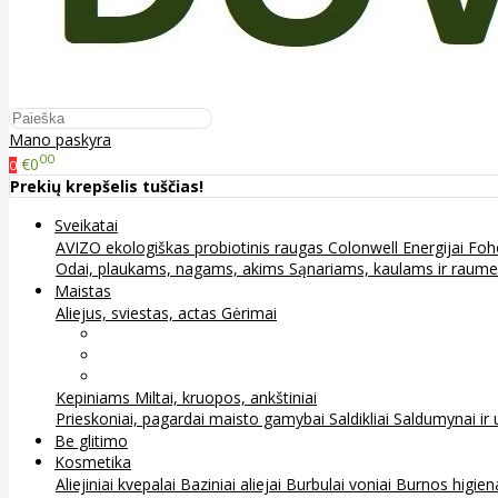
Mano paskyra
00
€0
0
Prekių krepšelis tuščias!
Sveikatai
AVIZO ekologiškas probiotinis raugas
Colonwell
Energijai
Foh
Odai, plaukams, nagams, akims
Sąnariams, kaulams ir raum
Maistas
Aliejus, sviestas, actas
Gėrimai
Arbata
Kava, kakava ir kita
Sultys
Kepiniams
Miltai, kruopos, ankštiniai
Prieskoniai, pagardai maisto gamybai
Saldikliai
Saldumynai ir 
Be glitimo
Kosmetika
Aliejiniai kvepalai
Baziniai aliejai
Burbulai voniai
Burnos higie