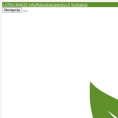
+37061406635
info@dovanaisgamtos.lt
Kontaktai
Navigacija