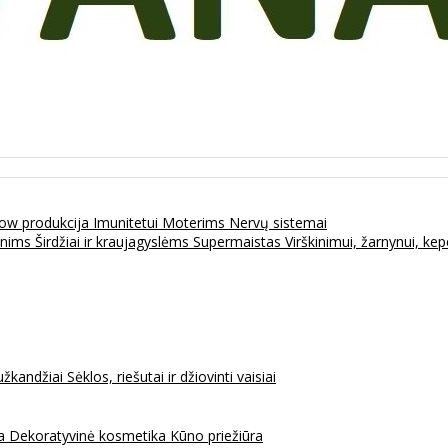
ow produkcija
Imunitetui
Moterims
Nervų sistemai
enims
Širdžiai ir kraujagyslėms
Supermaistas
Virškinimui, žarnynui, k
užkandžiai
Sėklos, riešutai ir džiovinti vaisiai
na
Dekoratyvinė kosmetika
Kūno priežiūra