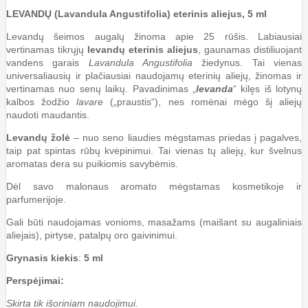
LEVANDŲ (Lavandula Angustifolia)
eterinis aliejus, 5 ml
Levandų šeimos augalų žinoma apie 25 rūšis. Labiausiai
vertinamas tikrųjų
levandų eterinis aliejus
, gaunamas distiliuojant
vandens garais
Lavandula Angustifolia
žiedynus. Tai vienas
universaliausių ir plačiausiai naudojamų eterinių aliejų, žinomas ir
vertinamas nuo senų laikų. Pavadinimas „
levanda
“ kilęs iš lotynų
kalbos žodžio
lavare
(„praustis“), nes romėnai mėgo šį aliejų
naudoti maudantis.
Levandų žolė
– nuo seno liaudies mėgstamas priedas į pagalves,
taip pat spintas rūbų kvėpinimui. Tai vienas tų aliejų, kur švelnus
aromatas dera su puikiomis savybėmis.
Dėl savo malonaus aromato mėgstamas kosmetikoje ir
parfumerijoje.
Gali būti naudojamas vonioms, masažams (maišant su augaliniais
aliejais), pirtyse, patalpų oro gaivinimui.
Grynasis kiekis
:
5 ml
Perspėjimai:
Skirta tik išoriniam naudojimui.