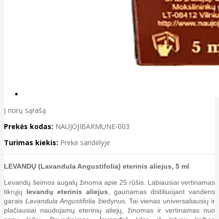
Į norų sąrašą
Prekės kodas:
NAUJOJIBARMUNE-003
Turimas kiekis:
Prekė sandėlyje
LEVANDŲ (Lavandula Angustifolia)
eterinis aliejus, 5 ml
Levandų šeimos augalų žinoma apie 25 rūšis. Labiausiai vertinamas
tikrųjų
levandų eterinis aliejus
, gaunamas distiliuojant vandens
garais
Lavandula Angustifolia
žiedynus. Tai vienas universaliausių ir
plačiausiai naudojamų eterinių aliejų, žinomas ir vertinamas nuo