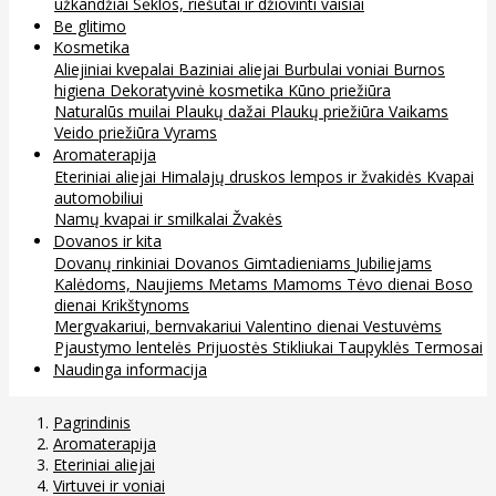
užkandžiai
Sėklos, riešutai ir džiovinti vaisiai
Be glitimo
Kosmetika
Aliejiniai kvepalai
Baziniai aliejai
Burbulai voniai
Burnos
higiena
Dekoratyvinė kosmetika
Kūno priežiūra
Naturalūs muilai
Plaukų dažai
Plaukų priežiūra
Vaikams
Veido priežiūra
Vyrams
Aromaterapija
Eteriniai aliejai
Himalajų druskos lempos ir žvakidės
Kvapai
automobiliui
Namų kvapai ir smilkalai
Žvakės
Dovanos ir kita
Dovanų rinkiniai
Dovanos
Gimtadieniams
Jubiliejams
Kalėdoms, Naujiems Metams
Mamoms
Tėvo dienai
Boso
dienai
Krikštynoms
Mergvakariui, bernvakariui
Valentino dienai
Vestuvėms
Pjaustymo lentelės
Prijuostės
Stikliukai
Taupyklės
Termosai
Naudinga informacija
Pagrindinis
Aromaterapija
Eteriniai aliejai
Virtuvei ir voniai