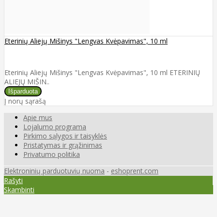
Eterinių Aliejų Mišinys "Lengvas Kvėpavimas", 10 ml
Eterinių Aliejų Mišinys "Lengvas Kvėpavimas", 10 ml ETERINIŲ
ALIEJŲ MIŠIN..
Į norų sąrašą
Apie mus
Lojalumo programa
Pirkimo sąlygos ir taisyklės
Pristatymas ir grąžinimas
Privatumo politika
Elektroninių parduotuvių nuoma
-
eshoprent.com
Rašyti
Skambinti