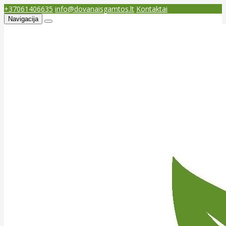
+37061406635
info@dovanaisgamtos.lt
Kontaktai
Navigacija