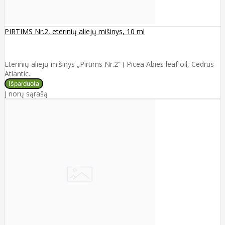
PIRTIMS Nr.2, eterinių aliejų mišinys, 10 ml
Eterinių aliejų mišinys „Pirtims Nr.2“ ( Picea Abies leaf oil, Cedrus
Atlantic..
Į norų sąrašą