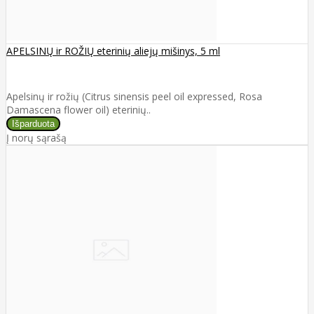
APELSINŲ ir ROŽIŲ eterinių aliejų mišinys, 5 ml
Apelsinų ir rožių (Citrus sinensis peel oil expressed, Rosa
Damascena flower oil) eterinių..
Į norų sąrašą