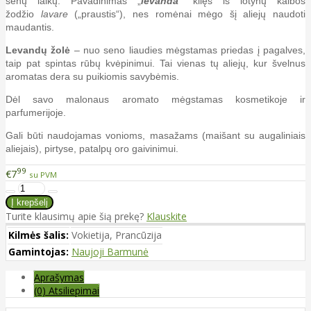
senų laikų. Pavadinimas „
levanda
“ kilęs iš lotynų kalbos
žodžio
lavare
(„praustis“), nes romėnai mėgo šį aliejų naudoti
maudantis.
Levandų žolė
– nuo seno liaudies mėgstamas priedas į pagalves,
taip pat spintas rūbų kvėpinimui. Tai vienas tų aliejų, kur švelnus
aromatas dera su puikiomis savybėmis.
Dėl savo malonaus aromato mėgstamas kosmetikoje ir
parfumerijoje.
Gali būti naudojamas vonioms, masažams (maišant su augaliniais
aliejais), pirtyse, patalpų oro gaivinimui.
99
€7
su PVM
Turite klausimų apie šią prekę?
Klauskite
Kilmės šalis:
Vokietija, Prancūzija
Gamintojas:
Naujoji Barmunė
Aprašymas
(0) Atsiliepimai