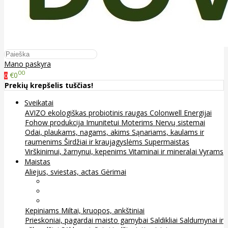
Mano paskyra
00
€0
0
Prekių krepšelis tuščias!
Sveikatai
AVIZO ekologiškas probiotinis raugas
Colonwell
Energijai
Fohow produkcija
Imunitetui
Moterims
Nervų sistemai
Odai, plaukams, nagams, akims
Sąnariams, kaulams ir
raumenims
Širdžiai ir kraujagyslėms
Supermaistas
Virškinimui, žarnynui, kepenims
Vitaminai ir mineralai
Vyrams
Maistas
Aliejus, sviestas, actas
Gėrimai
Arbata
Kava, kakava ir kita
Sultys
Kepiniams
Miltai, kruopos, ankštiniai
Prieskoniai, pagardai maisto gamybai
Saldikliai
Saldumynai ir