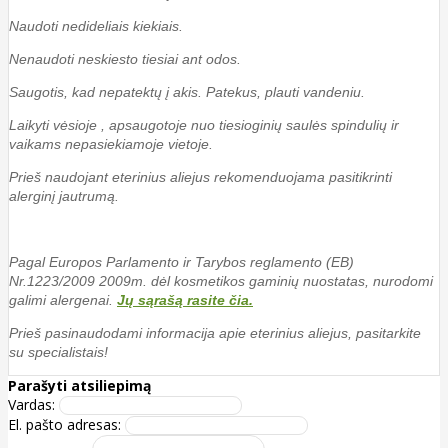
Naudoti nedideliais kiekiais.
Nenaudoti neskiesto tiesiai ant odos.
Saugotis, kad nepatektų į akis. Patekus, plauti vandeniu.
Laikyti vėsioje , apsaugotoje nuo tiesioginių saulės spindulių ir
vaikams nepasiekiamoje vietoje.
Prieš naudojant eterinius aliejus rekomenduojama pasitikrinti
alerginį jautrumą.
Pagal Europos Parlamento ir Tarybos reglamento (EB)
Nr.1223/2009 2009m. dėl kosmetikos gaminių nuostatas, nurodomi
galimi alergenai.
Jų sąrašą rasite čia.
Prieš pasinaudodami informacija apie eterinius aliejus, pasitarkite
su specialistais!
Parašyti atsiliepimą
Vardas:
El. pašto adresas: