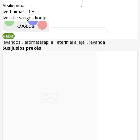
Atsiliepimas:
Įvertinimas:
Įveskite saugos kodą:
Rašyti
levandos
,
aromaterapija
,
eteriniai aliejai
,
levanda
Susijusios prekės