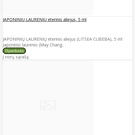
JAPONINIŲ LAURENIŲ eterinis aliejus, 5 ml
JAPONINIŲ LAURENIŲ eterinis aliejus (LITSEA CUBEBA), 5 ml
Japoninio laurenio (May Chang..
Į norų sąrašą