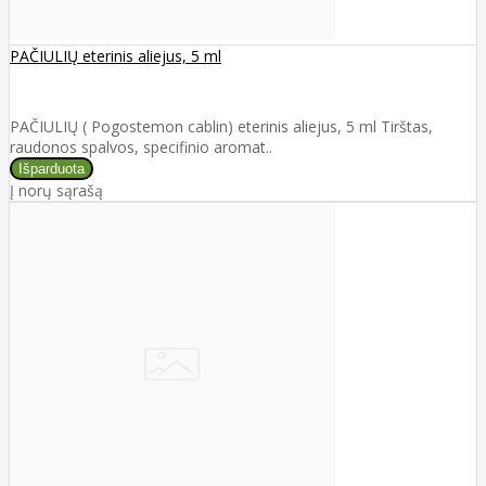
PAČIULIŲ eterinis aliejus, 5 ml
PAČIULIŲ ( Pogostemon cablin) eterinis aliejus, 5 ml Tirštas,
raudonos spalvos, specifinio aromat..
Į norų sąrašą