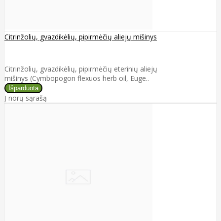
Citrinžolių, gvazdikėlių, pipirmėčių aliejų mišinys
Citrinžolių, gvazdikėlių, pipirmėčių eterinių aliejų
mišinys (Cymbopogon flexuos herb oil, Euge..
Į norų sąrašą