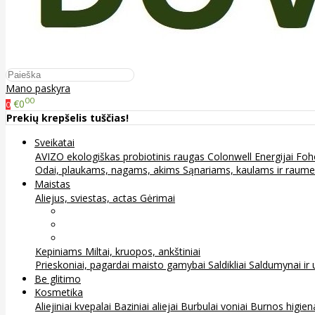
Mano paskyra
00
€0
0
Prekių krepšelis tuščias!
Sveikatai
AVIZO ekologiškas probiotinis raugas
Colonwell
Energijai
Foh
Odai, plaukams, nagams, akims
Sąnariams, kaulams ir raum
Maistas
Aliejus, sviestas, actas
Gėrimai
Arbata
Kava, kakava ir kita
Sultys
Kepiniams
Miltai, kruopos, ankštiniai
Prieskoniai, pagardai maisto gamybai
Saldikliai
Saldumynai ir 
Be glitimo
Kosmetika
Aliejiniai kvepalai
Baziniai aliejai
Burbulai voniai
Burnos higie