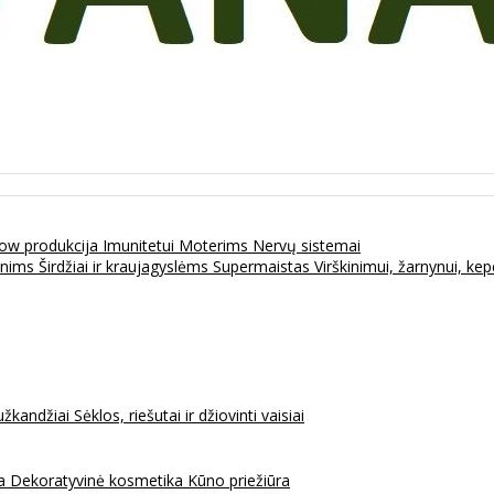
ow produkcija
Imunitetui
Moterims
Nervų sistemai
enims
Širdžiai ir kraujagyslėms
Supermaistas
Virškinimui, žarnynui, k
užkandžiai
Sėklos, riešutai ir džiovinti vaisiai
na
Dekoratyvinė kosmetika
Kūno priežiūra