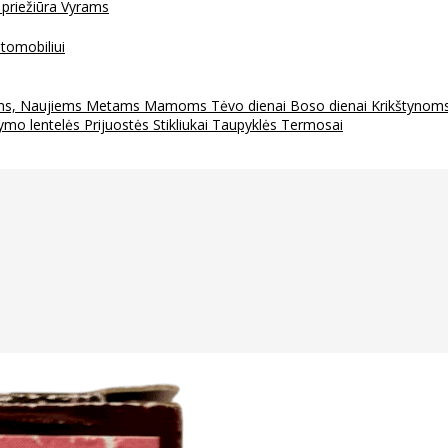
 priežiūra
Vyrams
tomobiliui
ms, Naujiems Metams
Mamoms
Tėvo dienai
Boso dienai
Krikštynom
ymo lentelės
Prijuostės
Stikliukai
Taupyklės
Termosai