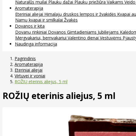
Naturalūs muilai
Plaukų dažai
Plaukų priežiūra
Vaikams
Veido
Aromaterapija
Eteriniai aliejai
Himalajų druskos lempos ir žvakidės
Kvapai au
Namų kvapai ir smilkalai
Žvakės
Dovanos ir kita
Dovanų rinkiniai
Dovanos
Gimtadieniams
Jubiliejams
Kalėdo
Mergvakariui, bernvakariui
Valentino dienai
Vestuvėms
Pjaust
Naudinga informacija
Pagrindinis
Aromaterapija
Eteriniai aliejai
Virtuvei ir voniai
ROŽIŲ eterinis aliejus, 5 ml
ROŽIŲ eterinis aliejus, 5 ml