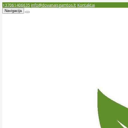
+37061406635
info@dovanaisgamtos.lt
Kontaktai
Navigacija