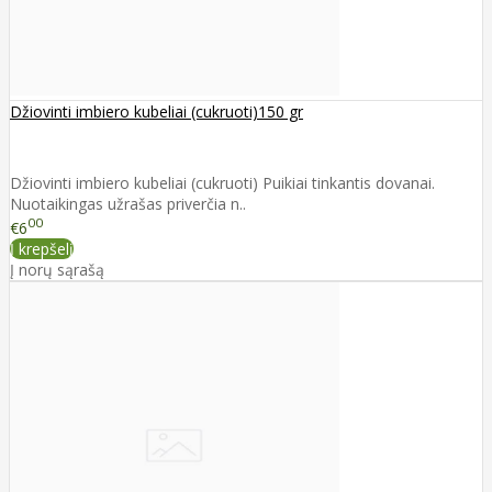
Džiovinti imbiero kubeliai (cukruoti)150 gr
Džiovinti imbiero kubeliai (cukruoti) Puikiai tinkantis dovanai.
Nuotaikingas užrašas priverčia n..
00
€6
Į krepšelį
Į norų sąrašą