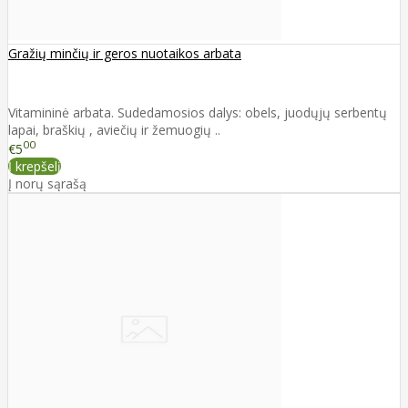
Gražių minčių ir geros nuotaikos arbata
Vitamininė arbata. Sudedamosios dalys: obels, juodųjų serbentų
lapai, braškių , aviečių ir žemuogių ..
00
€5
Į krepšelį
Į norų sąrašą