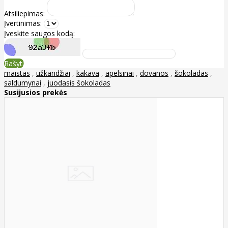
Atsiliepimas:
Įvertinimas:
Įveskite saugos kodą:
Rašyti
maistas
,
užkandžiai
,
kakava
,
apelsinai
,
dovanos
,
šokoladas
,
saldumynai
,
juodasis šokoladas
Susijusios prekės