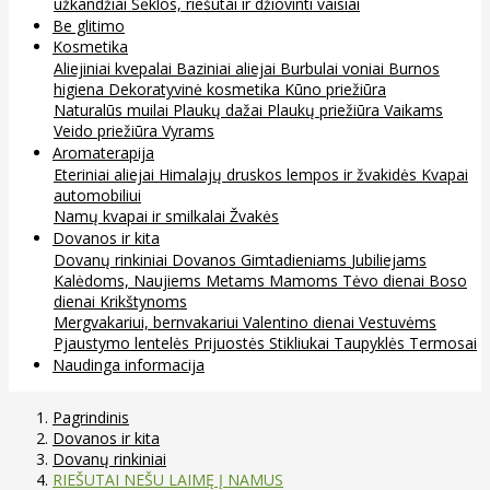
užkandžiai
Sėklos, riešutai ir džiovinti vaisiai
Be glitimo
Kosmetika
Aliejiniai kvepalai
Baziniai aliejai
Burbulai voniai
Burnos
higiena
Dekoratyvinė kosmetika
Kūno priežiūra
Naturalūs muilai
Plaukų dažai
Plaukų priežiūra
Vaikams
Veido priežiūra
Vyrams
Aromaterapija
Eteriniai aliejai
Himalajų druskos lempos ir žvakidės
Kvapai
automobiliui
Namų kvapai ir smilkalai
Žvakės
Dovanos ir kita
Dovanų rinkiniai
Dovanos
Gimtadieniams
Jubiliejams
Kalėdoms, Naujiems Metams
Mamoms
Tėvo dienai
Boso
dienai
Krikštynoms
Mergvakariui, bernvakariui
Valentino dienai
Vestuvėms
Pjaustymo lentelės
Prijuostės
Stikliukai
Taupyklės
Termosai
Naudinga informacija
Pagrindinis
Dovanos ir kita
Dovanų rinkiniai
RIEŠUTAI NEŠU LAIMĘ Į NAMUS