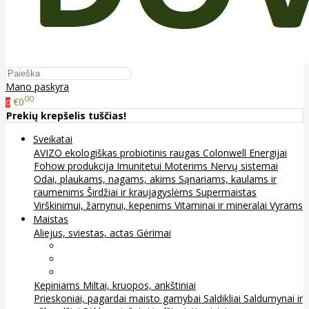
Mano paskyra
00
€0
0
Prekių krepšelis tuščias!
Sveikatai
AVIZO ekologiškas probiotinis raugas
Colonwell
Energijai
Fohow produkcija
Imunitetui
Moterims
Nervų sistemai
Odai, plaukams, nagams, akims
Sąnariams, kaulams ir
raumenims
Širdžiai ir kraujagyslėms
Supermaistas
Virškinimui, žarnynui, kepenims
Vitaminai ir mineralai
Vyrams
Maistas
Aliejus, sviestas, actas
Gėrimai
Arbata
Kava, kakava ir kita
Sultys
Kepiniams
Miltai, kruopos, ankštiniai
Prieskoniai, pagardai maisto gamybai
Saldikliai
Saldumynai ir