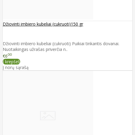
Džiovinti imbiero kubeliai (cukruoti)150 gr
Džiovinti imbiero kubeliai (cukruoti) Puikiai tinkantis dovanai.
Nuotaikingas užrašas priverčia n..
00
€6
Į krepšelį
Į norų sąrašą