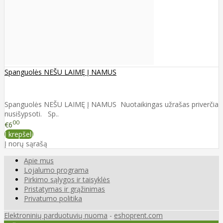
Spanguolės NEŠU LAIMĘ Į NAMUS
Spanguolės NEŠU LAIMĘ Į NAMUS Nuotaikingas užrašas priverčia
nusišypsoti. Sp..
00
€6
Į krepšelį
Į norų sąrašą
Apie mus
Lojalumo programa
Pirkimo sąlygos ir taisyklės
Pristatymas ir grąžinimas
Privatumo politika
Elektroninių parduotuvių nuoma
-
eshoprent.com