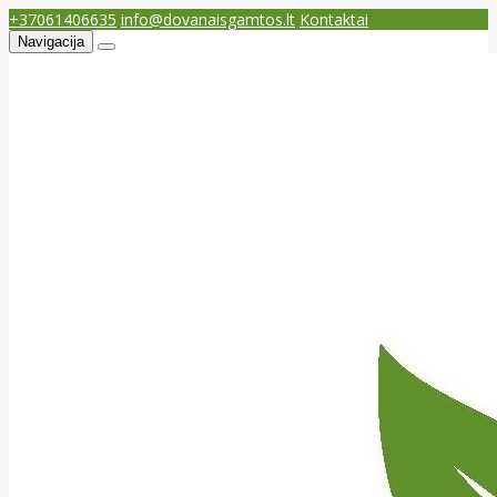
+37061406635
info@dovanaisgamtos.lt
Kontaktai
Navigacija