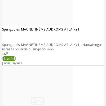
Spanguolės MAGNETINĖMS AUDROMS ATLAIKYTI
Spanguolės MAGNETINĖMS AUDROMS ATLAIKYTI Nuotaikingas
užrašas priverčia nusišypsoti. &nb..
00
€6
Į krepšelį
Į norų sąrašą