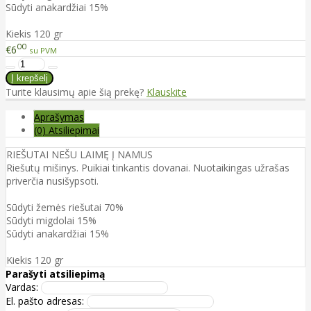
Sūdyti anakardžiai 15%
Kiekis 120 gr
00
€6
su PVM
Turite klausimų apie šią prekę?
Klauskite
Aprašymas
(0) Atsiliepimai
RIEŠUTAI NEŠU LAIMĘ Į NAMUS
Riešutų mišinys. Puikiai tinkantis dovanai. Nuotaikingas užrašas
priverčia nusišypsoti.
Sūdyti žemės riešutai 70%
Sūdyti migdolai 15%
Sūdyti anakardžiai 15%
Kiekis 120 gr
Parašyti atsiliepimą
Vardas:
El. pašto adresas: