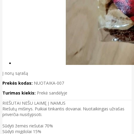
Į norų sąrašą
Prekės kodas:
NUOTAIKA-007
Turimas kiekis:
Prekė sandėlyje
RIEŠUTAI NEŠU LAIMĘ Į NAMUS
Riešutų mišinys. Puikiai tinkantis dovanai. Nuotaikingas užrašas
priverčia nusišypsoti.
Sūdyti žemės riešutai 70%
Sūdyti migdolai 15%