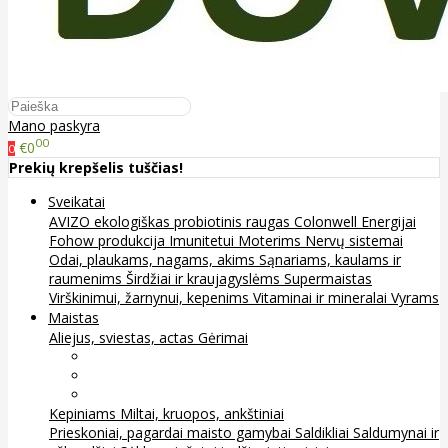
Mano paskyra
00
€0
0
Prekių krepšelis tuščias!
Sveikatai
AVIZO ekologiškas probiotinis raugas
Colonwell
Energijai
Fohow produkcija
Imunitetui
Moterims
Nervų sistemai
Odai, plaukams, nagams, akims
Sąnariams, kaulams ir
raumenims
Širdžiai ir kraujagyslėms
Supermaistas
Virškinimui, žarnynui, kepenims
Vitaminai ir mineralai
Vyrams
Maistas
Aliejus, sviestas, actas
Gėrimai
Arbata
Kava, kakava ir kita
Sultys
Kepiniams
Miltai, kruopos, ankštiniai
Prieskoniai, pagardai maisto gamybai
Saldikliai
Saldumynai ir