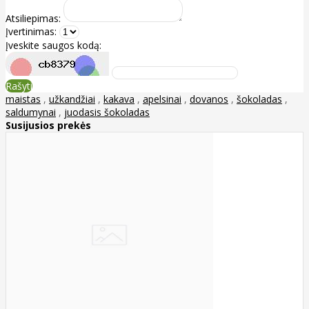
Atsiliepimas:
Įvertinimas:
Įveskite saugos kodą:
Rašyti
maistas
,
užkandžiai
,
kakava
,
apelsinai
,
dovanos
,
šokoladas
,
saldumynai
,
juodasis šokoladas
Susijusios prekės