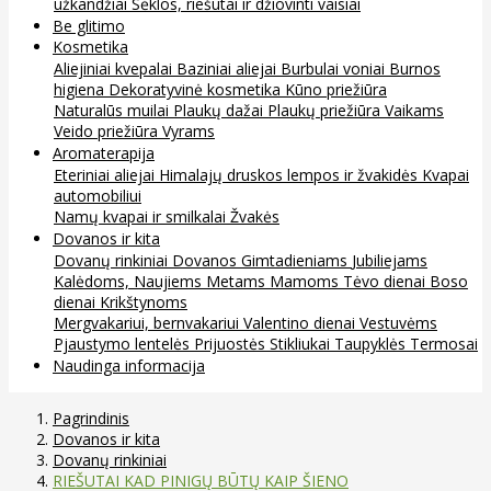
užkandžiai
Sėklos, riešutai ir džiovinti vaisiai
Be glitimo
Kosmetika
Aliejiniai kvepalai
Baziniai aliejai
Burbulai voniai
Burnos
higiena
Dekoratyvinė kosmetika
Kūno priežiūra
Naturalūs muilai
Plaukų dažai
Plaukų priežiūra
Vaikams
Veido priežiūra
Vyrams
Aromaterapija
Eteriniai aliejai
Himalajų druskos lempos ir žvakidės
Kvapai
automobiliui
Namų kvapai ir smilkalai
Žvakės
Dovanos ir kita
Dovanų rinkiniai
Dovanos
Gimtadieniams
Jubiliejams
Kalėdoms, Naujiems Metams
Mamoms
Tėvo dienai
Boso
dienai
Krikštynoms
Mergvakariui, bernvakariui
Valentino dienai
Vestuvėms
Pjaustymo lentelės
Prijuostės
Stikliukai
Taupyklės
Termosai
Naudinga informacija
Pagrindinis
Dovanos ir kita
Dovanų rinkiniai
RIEŠUTAI KAD PINIGŲ BŪTŲ KAIP ŠIENO