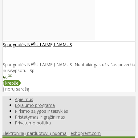
Spanguolės NEŠU LAIMĘ Į NAMUS
Spanguolės NEŠU LAIMĘ Į NAMUS Nuotaikingas užrašas priverčia
nusišypsoti. Sp..
00
€6
Į krepšelį
Į norų sąrašą
Apie mus
Lojalumo programa
Pirkimo sąlygos ir taisyklės
Pristatymas ir grąžinimas
Privatumo politika
Elektroninių parduotuvių nuoma
-
eshoprent.com