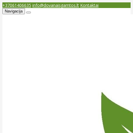
+37061406635
info@dovanaisgamtos.lt
Kontaktai
Navigacija