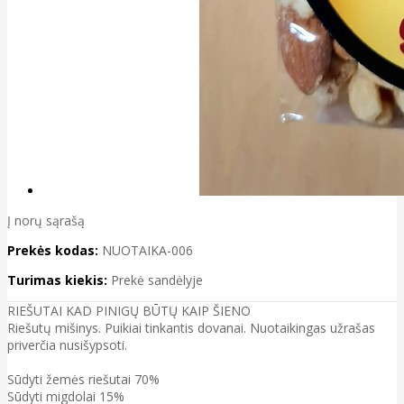
Į norų sąrašą
Prekės kodas:
NUOTAIKA-006
Turimas kiekis:
Prekė sandėlyje
RIEŠUTAI KAD PINIGŲ BŪTŲ KAIP ŠIENO
Riešutų mišinys. Puikiai tinkantis dovanai. Nuotaikingas užrašas
priverčia nusišypsoti.
Sūdyti žemės riešutai 70%
Sūdyti migdolai 15%