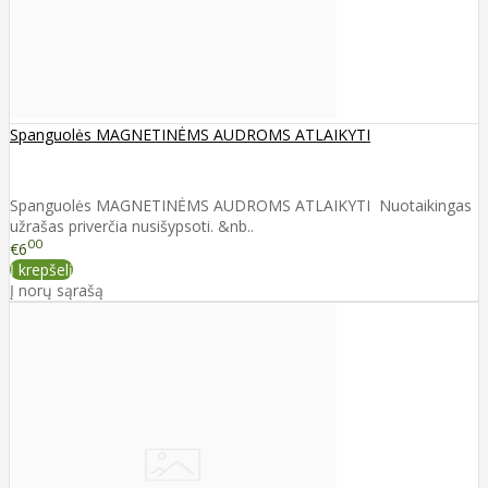
Spanguolės MAGNETINĖMS AUDROMS ATLAIKYTI
Spanguolės MAGNETINĖMS AUDROMS ATLAIKYTI Nuotaikingas
užrašas priverčia nusišypsoti. &nb..
00
€6
Į krepšelį
Į norų sąrašą