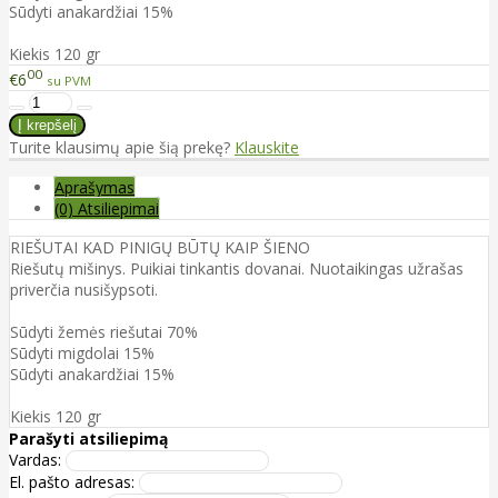
Sūdyti anakardžiai 15%
Kiekis 120 gr
00
€6
su PVM
Turite klausimų apie šią prekę?
Klauskite
Aprašymas
(0) Atsiliepimai
RIEŠUTAI KAD PINIGŲ BŪTŲ KAIP ŠIENO
Riešutų mišinys. Puikiai tinkantis dovanai. Nuotaikingas užrašas
priverčia nusišypsoti.
Sūdyti žemės riešutai 70%
Sūdyti migdolai 15%
Sūdyti anakardžiai 15%
Kiekis 120 gr
Parašyti atsiliepimą
Vardas:
El. pašto adresas: