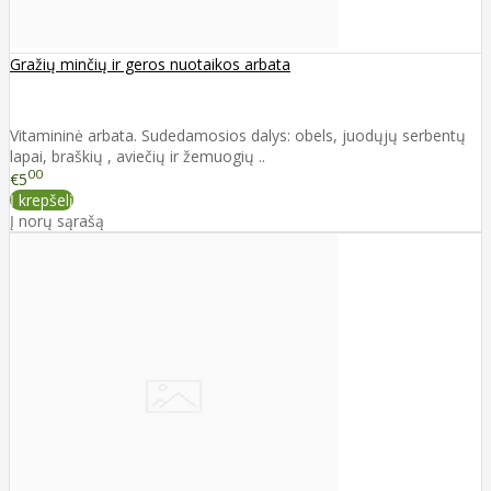
Gražių minčių ir geros nuotaikos arbata
Vitamininė arbata. Sudedamosios dalys: obels, juodųjų serbentų
lapai, braškių , aviečių ir žemuogių ..
00
€5
Į krepšelį
Į norų sąrašą