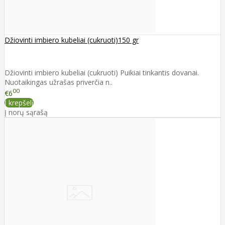
Džiovinti imbiero kubeliai (cukruoti)150 gr
Džiovinti imbiero kubeliai (cukruoti) Puikiai tinkantis dovanai.
Nuotaikingas užrašas priverčia n..
00
€6
Į krepšelį
Į norų sąrašą