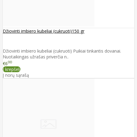
Džiovinti imbiero kubeliai (cukruoti)150 gr
Džiovinti imbiero kubeliai (cukruoti) Puikiai tinkantis dovanai.
Nuotaikingas užrašas priverčia n..
00
€6
Į krepšelį
Į norų sąrašą