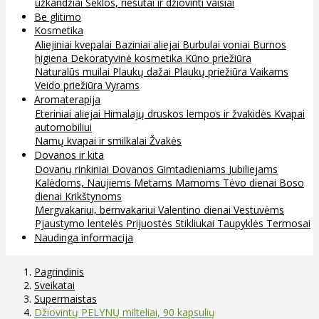
užkandžiai
Sėklos, riešutai ir džiovinti vaisiai
Be glitimo
Kosmetika
Aliejiniai kvepalai
Baziniai aliejai
Burbulai voniai
Burnos
higiena
Dekoratyvinė kosmetika
Kūno priežiūra
Naturalūs muilai
Plaukų dažai
Plaukų priežiūra
Vaikams
Veido priežiūra
Vyrams
Aromaterapija
Eteriniai aliejai
Himalajų druskos lempos ir žvakidės
Kvapai
automobiliui
Namų kvapai ir smilkalai
Žvakės
Dovanos ir kita
Dovanų rinkiniai
Dovanos
Gimtadieniams
Jubiliejams
Kalėdoms, Naujiems Metams
Mamoms
Tėvo dienai
Boso
dienai
Krikštynoms
Mergvakariui, bernvakariui
Valentino dienai
Vestuvėms
Pjaustymo lentelės
Prijuostės
Stikliukai
Taupyklės
Termosai
Naudinga informacija
Pagrindinis
Sveikatai
Supermaistas
Džiovintų PELYNŲ milteliai, 90 kapsulių