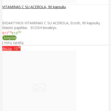
VITAMINAS C SU ACEROLA, 90 kapsulių
BIOAKTYVUS VITAMINAS C SU ACEROLA, Ecosh, 90 kapsulių
Maisto papildas ECOSH bioaktyv..
10
00
€17
€19
Į krepšelį
Į norų sąrašą
%
Akcija
-10