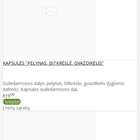
KAPSULĖS "PELYNAS, BITKRĖSLĖ, GVAZDIKĖLIS"
Sudedamosios dalys: pelynas, bitkrėslė, gvazdikėlis (lygiomis
dalimis). Kapsulės sudedamosios dal..
00
€19
Į krepšelį
Į norų sąrašą