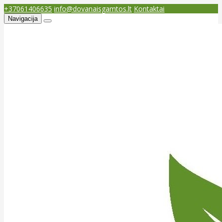
+37061406635
info@dovanaisgamtos.lt
Kontaktai
Navigacija