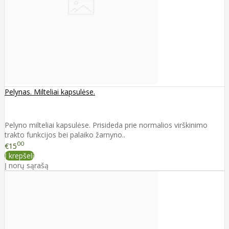
Pelynas. Milteliai kapsulėse.
Pelyno milteliai kapsulėse. Prisideda prie normalios virškinimo
trakto funkcijos bei palaiko žarnyno..
00
€15
Į krepšelį
Į norų sąrašą