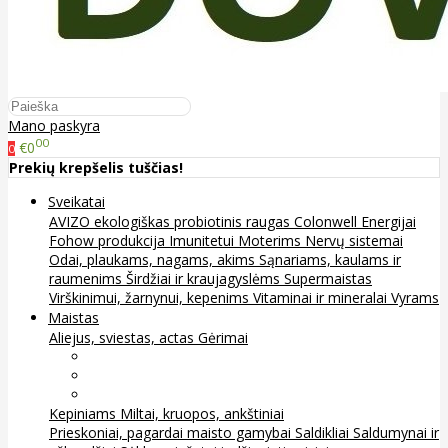
Mano paskyra
00
€0
0
Prekių krepšelis tuščias!
Sveikatai
AVIZO ekologiškas probiotinis raugas
Colonwell
Energijai
Fohow produkcija
Imunitetui
Moterims
Nervų sistemai
Odai, plaukams, nagams, akims
Sąnariams, kaulams ir
raumenims
Širdžiai ir kraujagyslėms
Supermaistas
Virškinimui, žarnynui, kepenims
Vitaminai ir mineralai
Vyrams
Maistas
Aliejus, sviestas, actas
Gėrimai
Arbata
Kava, kakava ir kita
Sultys
Kepiniams
Miltai, kruopos, ankštiniai
Prieskoniai, pagardai maisto gamybai
Saldikliai
Saldumynai ir