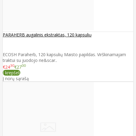
PARAHERB augalinis ekstraktas, 120 kapsulių
ECOSH Paraherb, 120 kapsulių Maisto papildas. Virškinamajam
traktui su juodojo rie&scar..
30
00
€24
€27
Į krepšelį
Į norų sąrašą