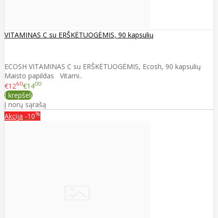
VITAMINAS C su ERŠKĖTUOGĖMIS, 90 kapsulių
ECOSH VITAMINAS C su ERŠKĖTUOGĖMIS, Ecosh, 90 kapsulių
Maisto papildas Vitami..
60
00
€12
€14
Į krepšelį
Į norų sąrašą
%
Akcija
-10