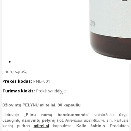
Į norų sąrašą
Prekės kodas:
PNB-001
Turimas kiekis:
Prekė sandėlyje
Džiovintų PELYNŲ milteliai, 90 kapsulių
Lietuvoje „
Pilnų namų bendruomenės
“ vaistažolių ūkyje
užaugintų
džiovintų pelynų
(lot.
Artemisia absinthium
, sin. kartusis
kietis) pudros
milteliai
kapsulėse.
Kalio šaltinis
. Produktas