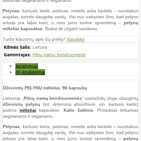
tinkamas vegetarams ir veganams.
Pelynas
, kartusis kietis, pelūnas, metėlis arba kartėlis – nuostabus
augalas, turintis daugybę vardų. Visi nuo vaikystės žino, kad pelyno
arbata yra labai karti, o mes jums turime sprendimą –
pelynų
milteliai kapsulėse
. Reikia tik užgerti vandeniu.
Turite klausimų apie šią prekę?
Klauskite
Kilmės šalis:
Lietuva
Gamintojas:
Pilnų namų bendruomenė
Aprašymas
(0) Atsiliepimai
Džiovintų PELYNŲ milteliai, 90 kapsulių
Lietuvoje „
Pilnų namų bendruomenės
“ vaistažolių ūkyje užaugintų
džiovintų pelynų
(lot.
Artemisia absinthium
, sin. kartusis kietis)
pudros
milteliai
kapsulėse.
Kalio šaltinis
. Produktas tinkamas
vegetarams ir veganams.
Pelynas
, kartusis kietis, pelūnas, metėlis arba kartėlis – nuostabus
augalas, turintis daugybę vardų. Visi nuo vaikystės žino, kad pelyno
arbata yra labai karti, o mes jums turime sprendimą –
pelynų