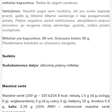
milteliai kapsulėse
. Reikia tik užgerti vandeniu.
Vartojimas:
Naudoti pagal savo nuožiūrą. Jei yra sunku kapsulę
praryti, galite ją ištirpinti šiltame vandenyje ir taip pasigaminsite
arbatą.
Pelyno negalima vartoti nėščiosioms, alergiškiems pelynui
žmonėms, jei sergama inkstų akmenlige, gastritu, tulžies pūslės
susirgimais.
Milteliai yra kapsulėse, 90 vnt. Grynasis kiekis 35 g.
Plastikiniame buteliuke su užsukamu dangteliu.
Sudėtis
Sudedamosios dalys:
džiovintų pelynų milteliai.
Maistinė vertė
Maistinė vertė (100 g)
– 103 kJ/24.8 kcal: riebalų 1.5 g (iš jų sočiųjų
0 g), angliavandenių 5 g (iš jų cukrų 0 g), baltymų 18 g, druskos 0.0
g,
kalio
0.29 g (15%
RMV – referencinė maistinė vertė
suaugusiajam
).