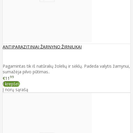
ANTIPARAZITINIAI ŽARNYNO ŽIRNIUKAI
Pagamintas tik iš natūralių žolelių ir sėklų. Padeda valytis žarnynui,
sumažėja pilvo pūtimas..
99
€11
Į krepšelį
Į norų sąrašą