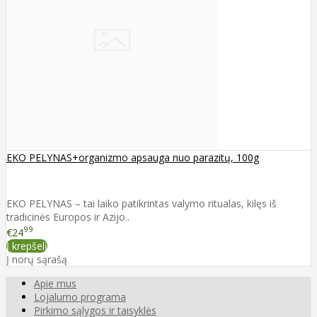
EKO PELYNAS+organizmo apsauga nuo parazitų, 100g
EKO PELYNAS – tai laiko patikrintas valymo ritualas, kilęs iš
tradicinės Europos ir Azijo..
99
€24
Į krepšelį
Į norų sąrašą
Apie mus
Lojalumo programa
Pirkimo sąlygos ir taisyklės