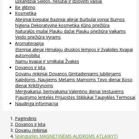
užkandžiai
Sėklos, riešutai ir džiovinti vaisiai
Be glitimo
Kosmetika
Aliejiniai kvepalai
Baziniai aliejai
Burbulai voniai
Burnos
higiena
Dekoratyvinė kosmetika
Kūno priežiūra
Naturalūs muilai
Plaukų dažai
Plaukų priežiūra
Vaikams
Veido priežiūra
Vyrams
Aromaterapija
Eteriniai aliejai
Himalajų druskos lempos ir žvakidės
Kvapai
automobiliui
Namų kvapai ir smilkalai
Žvakės
Dovanos ir kita
Dovanų rinkiniai
Dovanos
Gimtadieniams
Jubiliejams
Kalėdoms, Naujiems Metams
Mamoms
Tėvo dienai
Boso
dienai
Krikštynoms
Mergvakariui, bernvakariui
Valentino dienai
Vestuvėms
Pjaustymo lentelės
Prijuostės
Stikliukai
Taupyklės
Termosai
Naudinga informacija
Pagrindinis
Dovanos ir kita
Dovanų rinkiniai
Spanguolės MAGNETINĖMS AUDROMS ATLAIKYTI