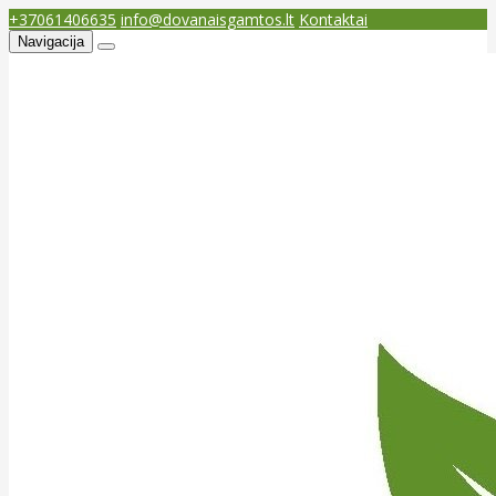
+37061406635
info@dovanaisgamtos.lt
Kontaktai
Navigacija