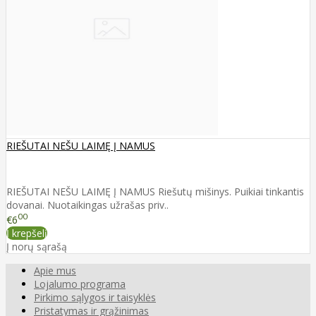
RIEŠUTAI NEŠU LAIMĘ Į NAMUS
RIEŠUTAI NEŠU LAIMĘ Į NAMUS Riešutų mišinys. Puikiai tinkantis
dovanai. Nuotaikingas užrašas priv..
00
€6
Į krepšelį
Į norų sąrašą
Apie mus
Lojalumo programa
Pirkimo sąlygos ir taisyklės
Pristatymas ir grąžinimas