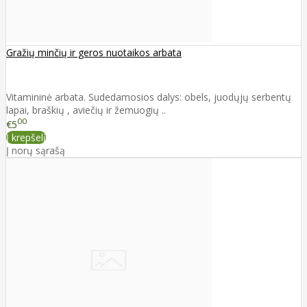
Gražių minčių ir geros nuotaikos arbata
Vitamininė arbata. Sudedamosios dalys: obels, juodųjų serbentų
lapai, braškių , aviečių ir žemuogių ..
00
€5
Į krepšelį
Į norų sąrašą