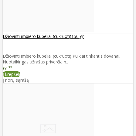
Džiovinti imbiero kubeliai (cukruoti)150 gr
Džiovinti imbiero kubeliai (cukruoti) Puikiai tinkantis dovanai.
Nuotaikingas užrašas priverčia n..
00
€6
Į krepšelį
Į norų sąrašą