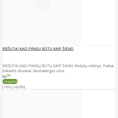
RIEŠUTAI KAD PINIGŲ BŪTŲ KAIP ŠIENO
RIEŠUTAI KAD PINIGŲ BŪTŲ KAIP ŠIENO Riešutų mišinys. Puikiai
tinkantis dovanai. Nuotaikingas užra..
00
€6
Į krepšelį
Į norų sąrašą