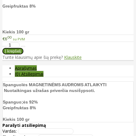
Greipfruktas 8%
Kiekis 100 gr
00
€6
su PVM
Turite klausimų apie šią prekę?
Klauskite
Aprašymas
(0) Atsiliepimai
Spanguolės MAGNETINĖMS AUDROMS ATLAIKYTI
Nuotaikingas užrašas priverčia nusišypsoti.
Spanguo;ės 92%
Greipfruktas 8%
Kiekis 100 gr
Parašyti atsiliepimą
Vardas: