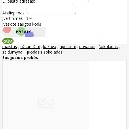
El. pašto adresas:
Atsiliepimas:
Įvertinimas:
Įveskite saugos kodą:
Rašyti
maistas
,
užkandžiai
,
kakava
,
apelsinai
,
dovanos
,
šokoladas
,
saldumynai
,
juodasis šokoladas
Susijusios prekės