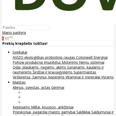
Mano paskyra
00
€0
0
Prekių krepšelis tuščias!
Sveikatai
AVIZO ekologiškas probiotinis raugas
Colonwell
Energijai
Fohow produkcija
Imunitetui
Moterims
Nervų sistemai
Odai, plaukams, nagams, akims
Sąnariams, kaulams ir
raumenims
Širdžiai ir kraujagyslėms
Supermaistas
Virškinimui, žarnynui, kepenims
Vitaminai ir mineralai
Vyrams
Maistas
Aliejus, sviestas, actas
Gėrimai
Arbata
Kava, kakava ir kita
Sultys
Kepiniams
Miltai, kruopos, ankštiniai
Prieskoniai, pagardai maisto gamybai
Saldikliai
Saldumynai ir