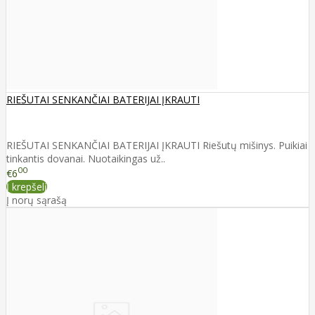
RIEŠUTAI SENKANČIAI BATERIJAI ĮKRAUTI
RIEŠUTAI SENKANČIAI BATERIJAI ĮKRAUTI Riešutų mišinys. Puikiai
tinkantis dovanai. Nuotaikingas už..
00
€6
Į krepšelį
Į norų sąrašą