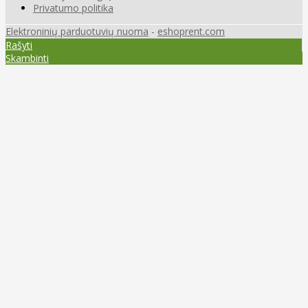
Privatumo politika
Elektroninių parduotuvių nuoma
-
eshoprent.com
Rašyti
Skambinti