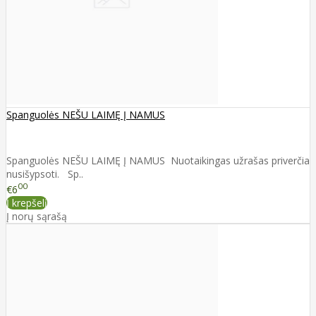
Spanguolės NEŠU LAIMĘ Į NAMUS
Spanguolės NEŠU LAIMĘ Į NAMUS Nuotaikingas užrašas priverčia
nusišypsoti. Sp..
00
€6
Į krepšelį
Į norų sąrašą