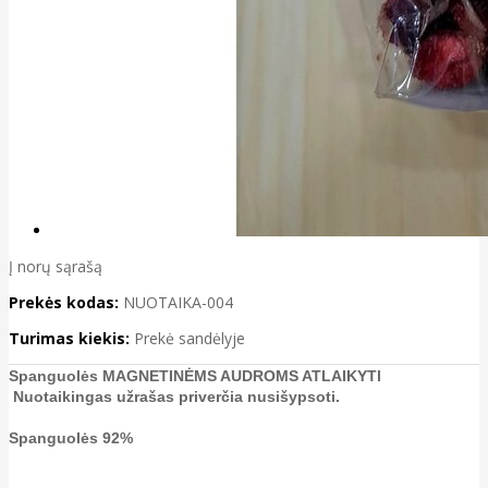
Į norų sąrašą
Prekės kodas:
NUOTAIKA-004
Turimas kiekis:
Prekė sandėlyje
Spanguolės MAGNETINĖMS AUDROMS ATLAIKYTI
Nuotaikingas užrašas priverčia nusišypsoti.
Spanguolės 92%