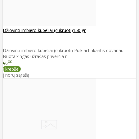
Džiovinti imbiero kubeliai (cukruoti)150 gr
Džiovinti imbiero kubeliai (cukruoti) Puikiai tinkantis dovanai.
Nuotaikingas užrašas priverčia n..
00
€6
Į krepšelį
Į norų sąrašą