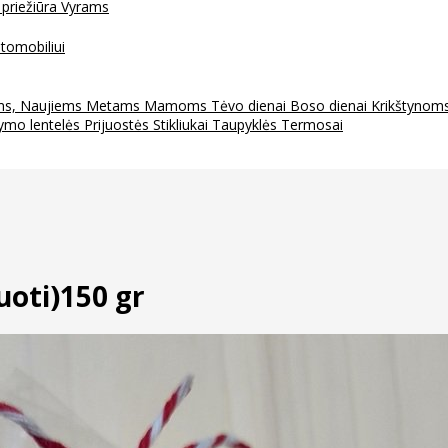
 priežiūra
Vyrams
tomobiliui
ms, Naujiems Metams
Mamoms
Tėvo dienai
Boso dienai
Krikštynom
ymo lentelės
Prijuostės
Stikliukai
Taupyklės
Termosai
uoti)150 gr