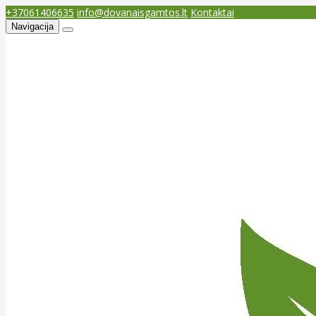
+37061406635
info@dovanaisgamtos.lt
Kontaktai
Navigacija