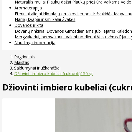
Naturalūs muilai
Plaukų dažai
Plaukų priežiūra
Vaikams
Veido
Aromaterapija
Eteriniai aliejai
Himalajų druskos lempos ir žvakidės
Kvapai au
Namų kvapai ir smilkalai
Žvakės
Dovanos ir kita
Dovanų rinkiniai
Dovanos
Gimtadieniams
Jubiliejams
Kalėdo
Mergvakariui, bernvakariui
Valentino dienai
Vestuvėms
Pjaust
Naudinga informacija
Pagrindinis
Maistas
Saldumynai ir užkandžiai
Džiovinti imbiero kubeliai (cukruoti)150 gr
Džiovinti imbiero kubeliai (cukr