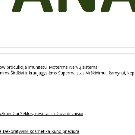
ow produkcija
Imunitetui
Moterims
Nervų sistemai
enims
Širdžiai ir kraujagyslėms
Supermaistas
Virškinimui, žarnynui, k
užkandžiai
Sėklos, riešutai ir džiovinti vaisiai
na
Dekoratyvinė kosmetika
Kūno priežiūra