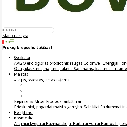
Mano paskyra
00
€0
0
Prekių krepšelis tuščias!
Sveikatai
AVIZO ekologiškas probiotinis raugas
Colonwell
Energijai
Foh
Odai, plaukams, nagams, akims
Sąnariams, kaulams ir raum
Maistas
Aliejus, sviestas, actas
Gėrimai
Arbata
Kava, kakava ir kita
Sultys
Kepiniams
Miltai, kruopos, ankštiniai
Prieskoniai, pagardai maisto gamybai
Saldikliai
Saldumynai ir 
Be glitimo
Kosmetika
Aliejiniai kvepalai
Baziniai aliejai
Burbulai voniai
Burnos higie