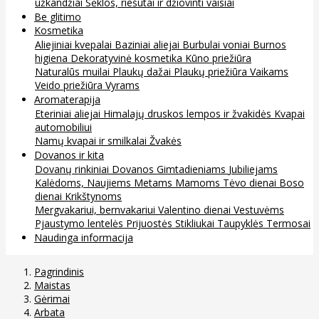
užkandžiai
Sėklos, riešutai ir džiovinti vaisiai
Be glitimo
Kosmetika
Aliejiniai kvepalai
Baziniai aliejai
Burbulai voniai
Burnos
higiena
Dekoratyvinė kosmetika
Kūno priežiūra
Naturalūs muilai
Plaukų dažai
Plaukų priežiūra
Vaikams
Veido priežiūra
Vyrams
Aromaterapija
Eteriniai aliejai
Himalajų druskos lempos ir žvakidės
Kvapai
automobiliui
Namų kvapai ir smilkalai
Žvakės
Dovanos ir kita
Dovanų rinkiniai
Dovanos
Gimtadieniams
Jubiliejams
Kalėdoms, Naujiems Metams
Mamoms
Tėvo dienai
Boso
dienai
Krikštynoms
Mergvakariui, bernvakariui
Valentino dienai
Vestuvėms
Pjaustymo lentelės
Prijuostės
Stikliukai
Taupyklės
Termosai
Naudinga informacija
Pagrindinis
Maistas
Gėrimai
Arbata