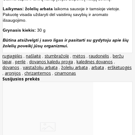
Laikymas:
žolelių arbata
laikoma sausoje ir tamsioje vietoje.
Pakuotę visada uždaryti dėl vaistinių savybių ir aromato
išsaugojimo.
Grynasis kiekis:
30 g
Būtina atsižvelgti į savo ligas ir pasitarti su gydytoju apie šių
žolelių poveikį jūsų organizmui.
rugiagėlės
,
našlaitė
,
stumbražolė
,
mėtos
,
raudonėlis
,
beržų
lapai
,
perilė
,
dovanos kalėdų proga
,
kalėdinės dovanos
,
dovanos
,
vaistažolių arbata
,
žolelių arbata
,
arbata
,
erškėtuogės
,
aronijos
,
chrizantemos
,
cinamonas
Susijusios prekės