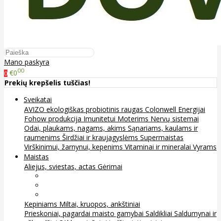
Mano paskyra
00
€0
0
Prekių krepšelis tuščias!
Sveikatai
AVIZO ekologiškas probiotinis raugas
Colonwell
Energijai
Fohow produkcija
Imunitetui
Moterims
Nervų sistemai
Odai, plaukams, nagams, akims
Sąnariams, kaulams ir
raumenims
Širdžiai ir kraujagyslėms
Supermaistas
Virškinimui, žarnynui, kepenims
Vitaminai ir mineralai
Vyrams
Maistas
Aliejus, sviestas, actas
Gėrimai
Arbata
Kava, kakava ir kita
Sultys
Kepiniams
Miltai, kruopos, ankštiniai
Prieskoniai, pagardai maisto gamybai
Saldikliai
Saldumynai ir