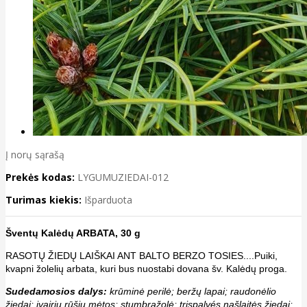
Į norų sąrašą
Prekės kodas:
LYGUMUZIEDAI-012
Turimas kiekis:
Išparduota
Šventų Kalėdų ARBATA, 30 g
RASOTŲ ŽIEDŲ LAIŠKAI ANT BALTO BERZO TOSIES....Puiki,
kvapni žolelių arbata, kuri bus nuostabi dovana šv. Kalėdų proga.
Sudedamosios dalys:
krūminė perilė; beržų lapai; raudonėlio
žiedai; įvairių rūšių mėtos; stumbražolė; trispalvés našlaitės žiedai;