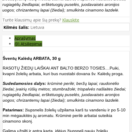
rugiagėlių žiedlapiai, erškėtuogių puselés, juodavaisės aronijos
uogos; chrizantemų lapai (žiedai); smulkinta cinamono lazdelė.
Turite klausimų apie šią prekę?
Klauskite
Kilmės šalis:
Lietuva
Aprašymas
(0) Atsiliepimai
Šventų Kalėdų ARBATA, 30 g
RASOTŲ ŽIEDŲ LAIŠKAI ANT BALTO BERZO TOSIES....Puiki,
kvapni žolelių arbata, kuri bus nuostabi dovana šv. Kalėdų proga.
Sudedamosios dalys:
krūminė perilė; beržų lapai; raudonėlio
žiedai; įvairių rūšių mėtos; stumbražolė; trispalvés našlaitės žiedai;
rugiagėlių žiedlapiai, erškėtuogių puselés, juodavaisės aronijos
uogos; chrizantemų lapai (žiedai); smulkinta cinamono lazdelė.
Patarimas:
žiupsnelis žolelių užpilama karš tu vandeniu ir po 5-10
min mėgaukitės jų aromatu. Krūminė perilė arbatai suteikia
cinamono skonį.
Galima užpilti ir antrą kartą, įdėjus žiupsnelį naujų žolelių.