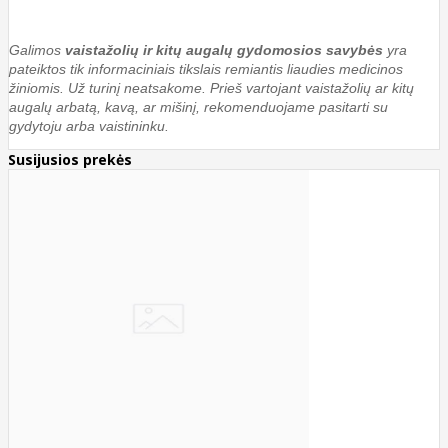
Galimos
vaistažolių ir kitų augalų gydomosios savybės
yra
pateiktos tik informaciniais tikslais remiantis liaudies medicinos
žiniomis. Už turinį neatsakome. Prieš vartojant vaistažolių ar kitų
augalų arbatą, kavą, ar mišinį, rekomenduojame pasitarti su
gydytoju arba vaistininku.
Susijusios prekės