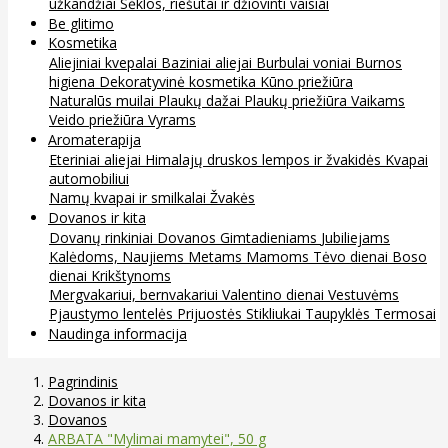
užkandžiai
Sėklos, riešutai ir džiovinti vaisiai
Be glitimo
Kosmetika
Aliejiniai kvepalai
Baziniai aliejai
Burbulai voniai
Burnos
higiena
Dekoratyvinė kosmetika
Kūno priežiūra
Naturalūs muilai
Plaukų dažai
Plaukų priežiūra
Vaikams
Veido priežiūra
Vyrams
Aromaterapija
Eteriniai aliejai
Himalajų druskos lempos ir žvakidės
Kvapai
automobiliui
Namų kvapai ir smilkalai
Žvakės
Dovanos ir kita
Dovanų rinkiniai
Dovanos
Gimtadieniams
Jubiliejams
Kalėdoms, Naujiems Metams
Mamoms
Tėvo dienai
Boso
dienai
Krikštynoms
Mergvakariui, bernvakariui
Valentino dienai
Vestuvėms
Pjaustymo lentelės
Prijuostės
Stikliukai
Taupyklės
Termosai
Naudinga informacija
Pagrindinis
Dovanos ir kita
Dovanos
ARBATA "Mylimai mamytei", 50 g