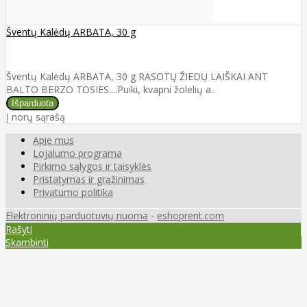
Šventų Kalėdų ARBATA, 30 g
Šventų Kalėdų ARBATA, 30 g RASOTŲ ŽIEDŲ LAIŠKAI ANT
BALTO BERZO TOSIES....Puiki, kvapni žolelių a..
Į norų sąrašą
Apie mus
Lojalumo programa
Pirkimo sąlygos ir taisyklės
Pristatymas ir grąžinimas
Privatumo politika
Elektroninių parduotuvių nuoma
-
eshoprent.com
Rašyti
Skambinti