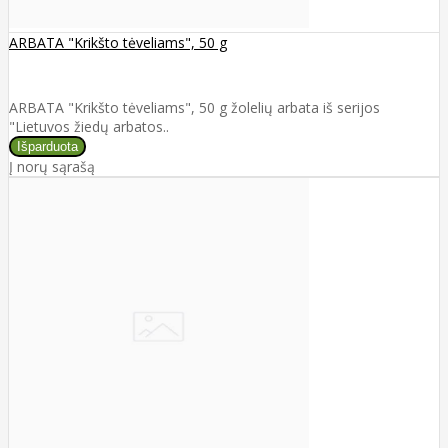
ARBATA "Krikšto tėveliams", 50 g
ARBATA "Krikšto tėveliams", 50 g žolelių arbata iš serijos
"Lietuvos žiedų arbatos..
Į norų sąrašą