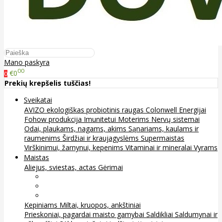
Mano paskyra
00
€0
0
Prekių krepšelis tuščias!
Sveikatai
AVIZO ekologiškas probiotinis raugas
Colonwell
Energijai
Fohow produkcija
Imunitetui
Moterims
Nervų sistemai
Odai, plaukams, nagams, akims
Sąnariams, kaulams ir
raumenims
Širdžiai ir kraujagyslėms
Supermaistas
Virškinimui, žarnynui, kepenims
Vitaminai ir mineralai
Vyrams
Maistas
Aliejus, sviestas, actas
Gėrimai
Arbata
Kava, kakava ir kita
Sultys
Kepiniams
Miltai, kruopos, ankštiniai
Prieskoniai, pagardai maisto gamybai
Saldikliai
Saldumynai ir