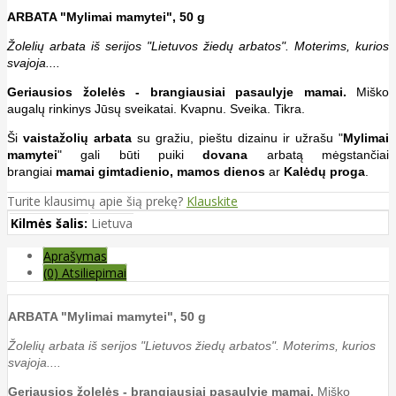
ARBATA "Mylimai mamytei", 50 g
Žolelių arbata iš serijos "Lietuvos žiedų arbatos". Moterims, kurios
svajoja....
Geriausios žolelės - brangiausiai pasaulyje mamai.
Miško
augalų rinkinys Jūsų sveikatai. Kvapnu. Sveika. Tikra.
Ši
vaistažolių arbata
su gražiu, pieštu dizainu ir užrašu "
Mylimai
mamytei
" gali būti puiki
dovana
arbatą mėgstančiai
brangiai
mamai
gimtadienio, mamos dienos
ar
Kalėdų proga
.
Turite klausimų apie šią prekę?
Klauskite
Kilmės šalis:
Lietuva
Aprašymas
(0) Atsiliepimai
ARBATA "Mylimai mamytei", 50 g
Žolelių arbata iš serijos "Lietuvos žiedų arbatos". Moterims, kurios
svajoja....
Geriausios žolelės - brangiausiai pasaulyje mamai.
Miško