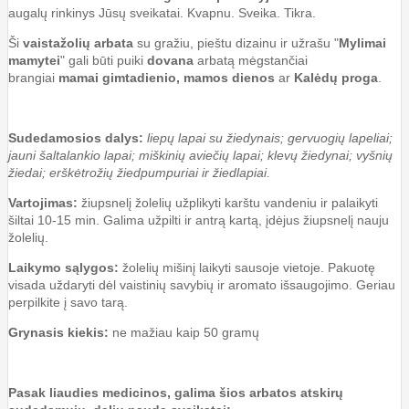
augalų rinkinys Jūsų sveikatai. Kvapnu. Sveika. Tikra.
Ši
vaistažolių arbata
su gražiu, pieštu dizainu ir užrašu "
Mylimai
mamytei
" gali būti puiki
dovana
arbatą mėgstančiai
brangiai
mamai
gimtadienio, mamos dienos
ar
Kalėdų proga
.
Sudedamosios dalys:
liepų lapai su žiedynais; gervuogių lapeliai;
jauni šaltalankio lapai; miškinių aviečių lapai; klevų žiedynai; vyšnių
žiedai; erškėtrožių žiedpumpuriai ir žiedlapiai.
Vartojimas:
žiupsnelį žolelių užplikyti karštu vandeniu ir palaikyti
šiltai 10-15 min. Galima užpilti ir antrą kartą, įdėjus žiupsnelį nauju
žolelių.
Laikymo sąlygos:
žolelių mišinį laikyti sausoje vietoje. Pakuotę
visada uždaryti dėl vaistinių savybių ir aromato išsaugojimo. Geriau
perpilkite į savo tarą.
Grynasis kiekis:
ne mažiau kaip 50 gramų
Pasak liaudies medicinos, galima šios arbatos atskirų