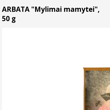
ARBATA "Mylimai mamytei",
50 g