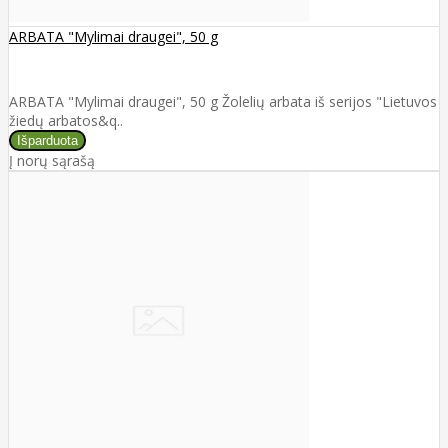
ARBATA "Mylimai draugei", 50 g
ARBATA "Mylimai draugei", 50 g Žolelių arbata iš serijos "Lietuvos
žiedų arbatos&q..
Į norų sąrašą