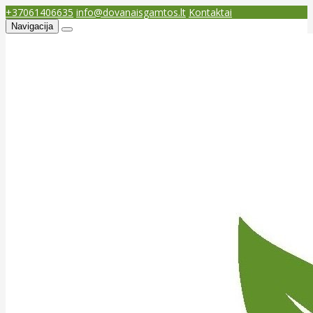
+37061406635
info@dovanaisgamtos.lt
Kontaktai
Navigacija