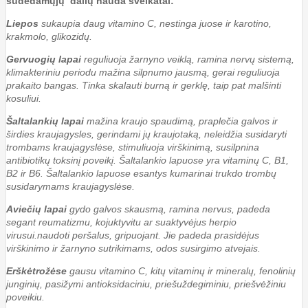
sudedamųjų dalių nauda sveikatai:
Liepos
sukaupia daug vitamino C, nestinga juose ir karotino,
krakmolo, glikozidų.
Gervuogių lapai
reguliuoja žarnyno veiklą, ramina nervų sistemą,
klimakteriniu periodu mažina silpnumo jausmą, gerai reguliuoja
prakaito bangas. Tinka skalauti burną ir gerklę, taip pat malšinti
kosuliui.
Šaltalankių lapai
mažina kraujo spaudimą, praplečia galvos ir
širdies kraujagysles, gerindami jų kraujotaką, neleidžia susidaryti
trombams kraujagyslėse, stimuliuoja virškinimą, susilpnina
antibiotikų toksinį poveikį. Šaltalankio lapuose yra vitaminų C, B1,
B2 ir B6. Šaltalankio lapuose esantys kumarinai trukdo trombų
susidarymams kraujagyslėse.
Aviečių lapai
gydo galvos skausmą, ramina nervus, padeda
segant reumatizmu, kojuktyvitu ar suaktyvėjus herpio
virusui.naudoti peršalus, gripuojant. Jie padeda prasidėjus
virškinimo ir žarnyno sutrikimams, odos susirgimo atvejais.
Erškėtrožėse
gausu vitamino C, kitų vitaminų ir mineralų, fenolinių
junginių, pasižymi antioksidaciniu, priešuždegiminiu, priešvėžiniu
poveikiu.