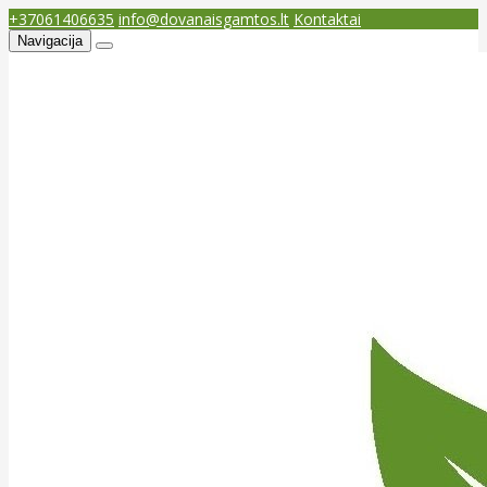
+37061406635
info@dovanaisgamtos.lt
Kontaktai
Navigacija