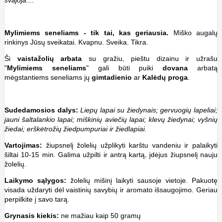
svajoja....
Mylimiems seneliams - tik tai, kas geriausia.
Miško augalų
rinkinys Jūsų sveikatai. Kvapnu. Sveika. Tikra.
Ši
vaistažolių arbata
su gražiu, pieštu dizainu ir užrašu
"
Mylimiems seneliams
" gali būti puiki
dovana
arbatą
mėgstantiems seneliams jų
gimtadienio
ar
Kalėdų proga
.
Sudedamosios dalys:
Liepų lapai su žiedynais; gervuogių lapeliai;
jauni šaltalankio lapai; miškinių aviečių lapai; klevų žiedynai; vyšnių
žiedai; erškėtrožių žiedpumpuriai ir žiedlapiai.
Vartojimas:
žiupsnelį žolelių užplikyti karštu vandeniu ir palaikyti
šiltai 10-15 min. Galima užpilti ir antrą kartą, įdėjus žiupsnelį nauju
žolelių.
Laikymo sąlygos:
žolelių mišinį laikyti sausoje vietoje. Pakuotę
visada uždaryti dėl vaistinių savybių ir aromato išsaugojimo. Geriau
perpilkite į savo tarą.
Grynasis kiekis:
ne mažiau kaip 50 gramų