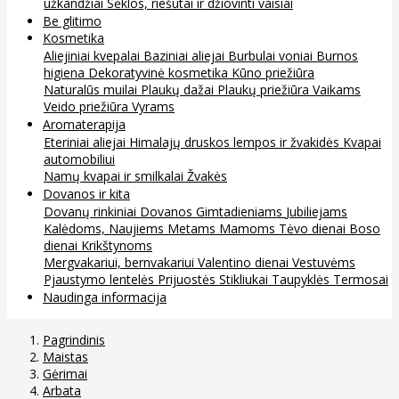
užkandžiai
Sėklos, riešutai ir džiovinti vaisiai
Be glitimo
Kosmetika
Aliejiniai kvepalai
Baziniai aliejai
Burbulai voniai
Burnos
higiena
Dekoratyvinė kosmetika
Kūno priežiūra
Naturalūs muilai
Plaukų dažai
Plaukų priežiūra
Vaikams
Veido priežiūra
Vyrams
Aromaterapija
Eteriniai aliejai
Himalajų druskos lempos ir žvakidės
Kvapai
automobiliui
Namų kvapai ir smilkalai
Žvakės
Dovanos ir kita
Dovanų rinkiniai
Dovanos
Gimtadieniams
Jubiliejams
Kalėdoms, Naujiems Metams
Mamoms
Tėvo dienai
Boso
dienai
Krikštynoms
Mergvakariui, bernvakariui
Valentino dienai
Vestuvėms
Pjaustymo lentelės
Prijuostės
Stikliukai
Taupyklės
Termosai
Naudinga informacija
Pagrindinis
Maistas
Gėrimai
Arbata