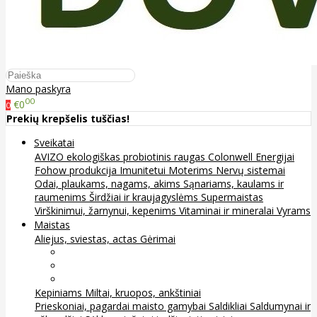
Mano paskyra
00
€0
0
Prekių krepšelis tuščias!
Sveikatai
AVIZO ekologiškas probiotinis raugas
Colonwell
Energijai
Fohow produkcija
Imunitetui
Moterims
Nervų sistemai
Odai, plaukams, nagams, akims
Sąnariams, kaulams ir
raumenims
Širdžiai ir kraujagyslėms
Supermaistas
Virškinimui, žarnynui, kepenims
Vitaminai ir mineralai
Vyrams
Maistas
Aliejus, sviestas, actas
Gėrimai
Arbata
Kava, kakava ir kita
Sultys
Kepiniams
Miltai, kruopos, ankštiniai
Prieskoniai, pagardai maisto gamybai
Saldikliai
Saldumynai ir