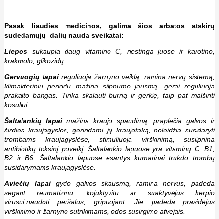
Pasak liaudies medicinos, galima šios arbatos atskirų
sudedamųjų dalių nauda sveikatai:
Liepos
sukaupia daug vitamino C, nestinga juose ir karotino,
krakmolo, glikozidų.
Gervuogių lapai
reguliuoja žarnyno veiklą, ramina nervų sistemą,
klimakteriniu periodu mažina silpnumo jausmą, gerai reguliuoja
prakaito bangas. Tinka skalauti burną ir gerklę, taip pat malšinti
kosuliui.
Šaltalankių lapai
mažina kraujo spaudimą, praplečia galvos ir
širdies kraujagysles, gerindami jų kraujotaką, neleidžia susidaryti
trombams kraujagyslėse, stimuliuoja virškinimą, susilpnina
antibiotikų toksinį poveikį. Šaltalankio lapuose yra vitaminų C, B1,
B2 ir B6. Šaltalankio lapuose esantys kumarinai trukdo trombų
susidarymams kraujagyslėse.
Aviečių lapai
gydo galvos skausmą, ramina nervus, padeda
segant reumatizmu, kojuktyvitu ar suaktyvėjus herpio
virusui.naudoti peršalus, gripuojant. Jie padeda prasidėjus
virškinimo ir žarnyno sutrikimams, odos susirgimo atvejais.