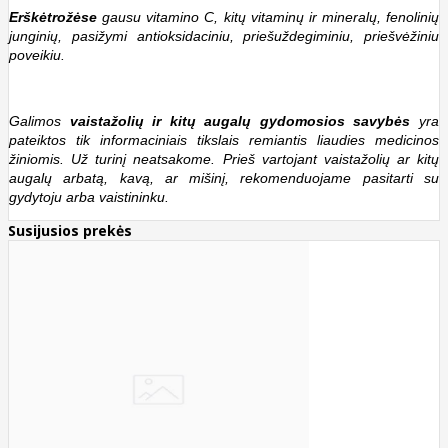
Erškėtrožėse
gausu vitamino C, kitų vitaminų ir mineralų, fenolinių
junginių, pasižymi antioksidaciniu, priešuždegiminiu, priešvėžiniu
poveikiu.
Galimos
vaistažolių ir kitų augalų gydomosios savybės
yra
pateiktos tik informaciniais tikslais remiantis liaudies medicinos
žiniomis. Už turinį neatsakome. Prieš vartojant vaistažolių ar kitų
augalų arbatą, kavą, ar mišinį, rekomenduojame pasitarti su
gydytoju arba vaistininku.
Susijusios prekės