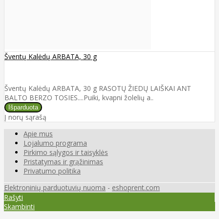
Šventų Kalėdų ARBATA, 30 g
Šventų Kalėdų ARBATA, 30 g RASOTŲ ŽIEDŲ LAIŠKAI ANT
BALTO BERZO TOSIES....Puiki, kvapni žolelių a..
Į norų sąrašą
Apie mus
Lojalumo programa
Pirkimo sąlygos ir taisyklės
Pristatymas ir grąžinimas
Privatumo politika
Elektroninių parduotuvių nuoma
-
eshoprent.com
Rašyti
Skambinti