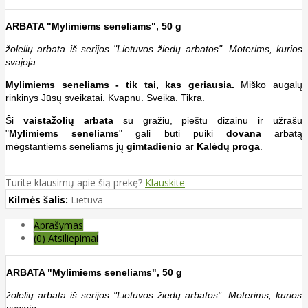
ARBATA "Mylimiems seneliams", 50 g
žolelių arbata iš serijos "Lietuvos žiedų arbatos". Moterims, kurios
svajoja....
Mylimiems seneliams - tik tai, kas geriausia.
Miško augalų
rinkinys Jūsų sveikatai. Kvapnu. Sveika. Tikra.
Ši
vaistažolių arbata
su gražiu, pieštu dizainu ir užrašu
"
Mylimiems seneliams
" gali būti puiki
dovana
arbatą
mėgstantiems seneliams jų
gimtadienio
ar
Kalėdų proga
.
Turite klausimų apie šią prekę?
Klauskite
Kilmės šalis:
Lietuva
Aprašymas
(0) Atsiliepimai
ARBATA "Mylimiems seneliams", 50 g
žolelių arbata iš serijos "Lietuvos žiedų arbatos". Moterims, kurios