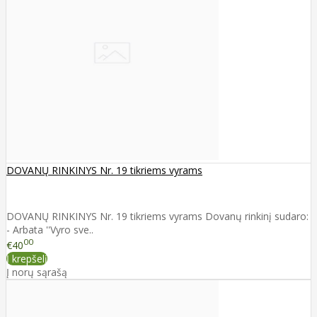
DOVANŲ RINKINYS Nr. 19 tikriems vyrams
DOVANŲ RINKINYS Nr. 19 tikriems vyrams Dovanų rinkinį sudaro:
- Arbata ''Vyro sve..
00
€40
Į krepšelį
Į norų sąrašą