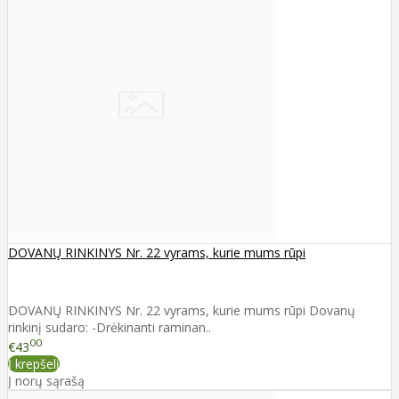
DOVANŲ RINKINYS Nr. 22 vyrams, kurie mums rūpi
DOVANŲ RINKINYS Nr. 22 vyrams, kurie mums rūpi Dovanų
rinkinį sudaro: -Drėkinanti raminan..
00
€43
Į krepšelį
Į norų sąrašą