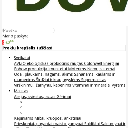
Mano paskyra
00
€0
0
Prekių krepšelis tuščias!
Sveikatai
AVIZO ekologiškas probiotinis raugas
Colonwell
Energijai
Fohow produkcija
Imunitetui
Moterims
Nervų sistemai
Odai, plaukams, nagams, akims
Sąnariams, kaulams ir
raumenims
Širdžiai ir kraujagyslėms
Supermaistas
Virškinimui, žarnynui, kepenims
Vitaminai ir mineralai
Vyrams
Maistas
Aliejus, sviestas, actas
Gėrimai
Arbata
Kava, kakava ir kita
Sultys
Kepiniams
Miltai, kruopos, ankštiniai
Prieskoniai, pagardai maisto gamybai
Saldikliai
Saldumynai ir