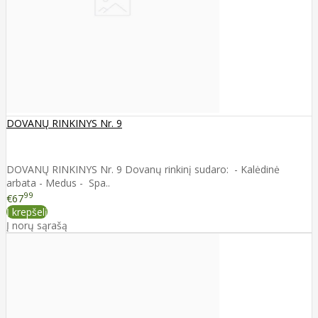
DOVANŲ RINKINYS Nr. 9
DOVANŲ RINKINYS Nr. 9 Dovanų rinkinį sudaro: - Kalėdinė
arbata - Medus - Spa..
99
€67
Į krepšelį
Į norų sąrašą