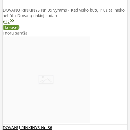
DOVANŲ RINKINYS Nr. 35 vyrams - Kad visko būtų ir už tai nieko
nebūtų Dovanų rinkinį sudaro ..
00
€22
Į krepšelį
Į norų sąrašą
DOVANŲ RINKINYS Nr. 36