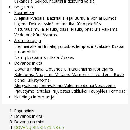
užkandžiai
Sėklos, riešutai ir džiovinti vaisiai
Be glitimo
Kosmetika
Aliejiniai kvepalai
Baziniai aliejai
Burbulai voniai
Burnos
higiena
Dekoratyvinė kosmetika
Kūno priežiūra
Naturalūs muilai
Plaukų dažai
Plaukų priežiūra
Vaikams
Veido priežiūra
Vyrams
Aromaterapija
Eteriniai aliejai
Himalajų druskos lempos ir žvakidės
Kvapai
automobiliui
Namų kvapai ir smilkalai
Žvakės
Dovanos ir kita
Dovanų rinkiniai
Dovanos
Gimtadieniams
Jubiliejams
Kalėdoms, Naujiems Metams
Mamoms
Tėvo dienai
Boso
dienai
Krikštynoms
Mergvakariui, bernvakariui
Valentino dienai
Vestuvėms
Pjaustymo lentelės
Prijuostės
Stikliukai
Taupyklės
Termosai
Naudinga informacija
Pagrindinis
Dovanos ir kita
Dovanų rinkiniai
DOVANŲ RINKINYS NR 65