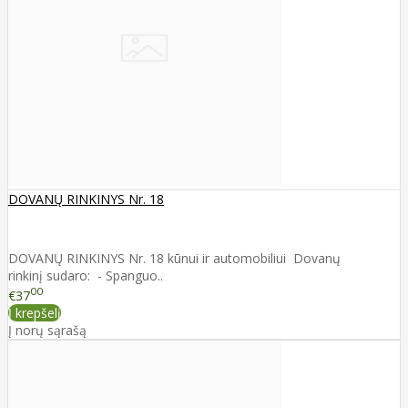
DOVANŲ RINKINYS Nr. 18
DOVANŲ RINKINYS Nr. 18 kūnui ir automobiliui Dovanų
rinkinį sudaro: - Spanguo..
00
€37
Į krepšelį
Į norų sąrašą