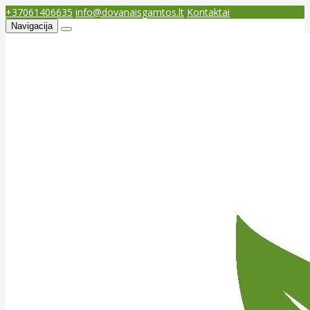
+37061406635
info@dovanaisgamtos.lt
Kontaktai
Navigacija