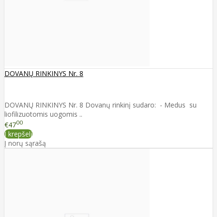
DOVANŲ RINKINYS Nr. 8
DOVANŲ RINKINYS Nr. 8 Dovanų rinkinį sudaro: - Medus su
liofilizuotomis uogomis ..
00
€47
Į krepšelį
Į norų sąrašą