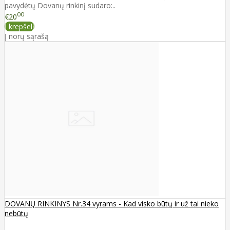
pavydėtų Dovanų rinkinį sudaro:..
00
€20
Į krepšelį
Į norų sąrašą
DOVANŲ RINKINYS Nr.34 vyrams - Kad visko būtų ir už tai nieko
nebūtų