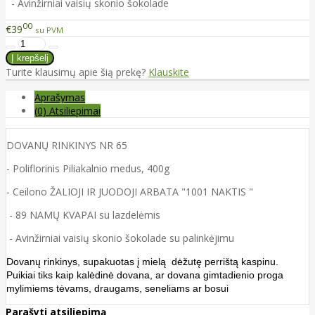
- Avinžirniai vaisių skonio šokolade
00
€39
su PVM
Turite klausimų apie šią prekę?
Klauskite
Aprašymas
(0) Atsiliepimai
DOVANŲ RINKINYS NR 65
- Poliflorinis Piliakalnio medus, 400g
- Ceilono ŽALIOJI IR JUODOJI ARBATA "1001 NAKTIS "
- 89
NAMŲ KVAPAI su lazdelėmis
- Avinžirniai vaisių skonio šokolade
su palinkėjimu
Dovanų rinkinys, supakuotas į mielą dėžutę perrištą kaspinu.
Puikiai tiks kaip kalėdinė dovana, ar dovana gimtadienio proga
mylimiems tėvams, draugams, seneliams ar bosui
Parašyti atsiliepimą