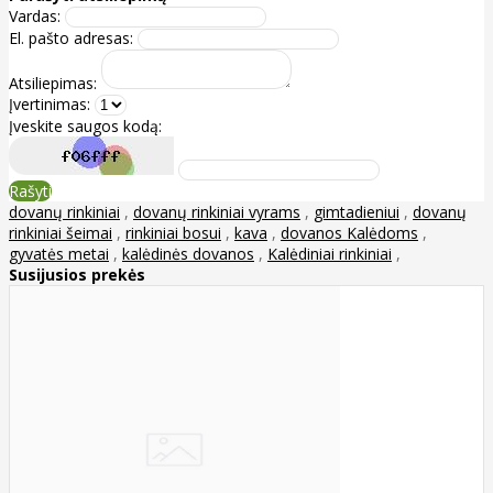
Vardas:
El. pašto adresas:
Atsiliepimas:
Įvertinimas:
Įveskite saugos kodą:
Rašyti
dovanų rinkiniai
,
dovanų rinkiniai vyrams
,
gimtadieniui
,
dovanų
rinkiniai šeimai
,
rinkiniai bosui
,
kava
,
dovanos Kalėdoms
,
gyvatės metai
,
kalėdinės dovanos
,
Kalėdiniai rinkiniai
,
Susijusios prekės