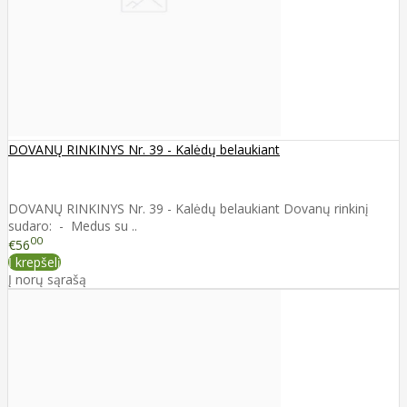
DOVANŲ RINKINYS Nr. 39 - Kalėdų belaukiant
DOVANŲ RINKINYS Nr. 39 - Kalėdų belaukiant Dovanų rinkinį
sudaro: - Medus su ..
00
€56
Į krepšelį
Į norų sąrašą