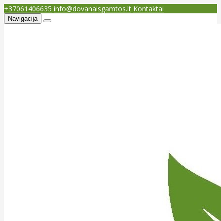
+37061406635
info@dovanaisgamtos.lt
Kontaktai
Navigacija