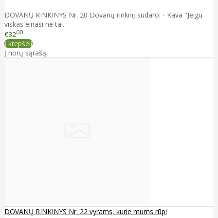
DOVANŲ RINKINYS Nr. 20 Dovanų rinkinį sudaro: - Kava ''Jeigu
viskas einasi ne tai..
00
€32
Į krepšelį
Į norų sąrašą
DOVANŲ RINKINYS Nr. 22 vyrams, kurie mums rūpi