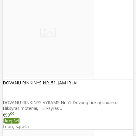
DOVANŲ RINKINYS NR. 51. JAM IR JAI
DOVANŲ RINKINYS VYRAMS Nr.51 Dovanų rinkinį sudaro: -
Eliksyras moteriai, - Eliksyras ..
00
€99
Į krepšelį
Į norų sąrašą