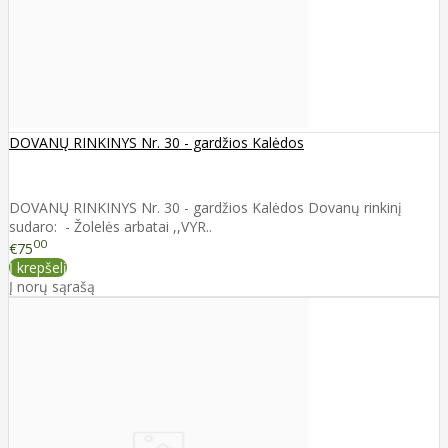
DOVANŲ RINKINYS Nr. 30 - gardžios Kalėdos
DOVANŲ RINKINYS Nr. 30 - gardžios Kalėdos Dovanų rinkinį
sudaro: - Žolelės arbatai ,,VYR..
00
€75
Į krepšelį
Į norų sąrašą