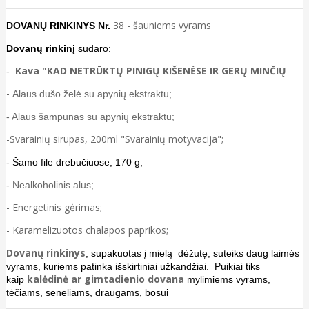
38 - šauniems vyrams
DOVANŲ RINKINYS Nr.
Dovanų rinkinį
sudaro:
Kava "KAD NETRŪKTŲ PINIGŲ KIŠENĖSE IR GERŲ MINČIŲ
-
-
Alaus dušo želė su apynių ekstraktu;
- Alaus šampūnas su apynių ekstraktu;
-Svarainių sirupas, 200ml "Svarainių motyvacija";
- Šamo file drebučiuose, 170 g;
-
Nealkoholinis alus;
- Energetinis gėrimas;
- Karamelizuotos chalapos paprikos;
Dovanų rinkinys
, supakuotas į mielą dėžutę, suteiks daug laimės
vyrams, kuriems patinka išskirtiniai užkandžiai. Puikiai tiks
kalėdinė ar gimtadienio dovana
kaip
mylimiems vyrams,
tėčiams, seneliams, draugams, bosui