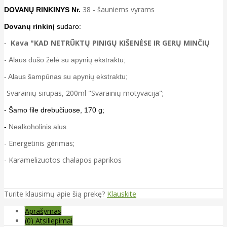
38 - šauniems vyrams
DOVANŲ RINKINYS Nr.
Dovanų rinkinį
sudaro:
Kava "KAD NETRŪKTŲ PINIGŲ KIŠENĖSE IR GERŲ MINČIŲ
-
-
Alaus dušo želė su apynių ekstraktu;
- Alaus šampūnas su apynių ekstraktu;
-Svarainių sirupas, 200ml "Svarainių motyvacija";
- Šamo file drebučiuose, 170 g;
-
Nealkoholinis alus
- Energetinis gėrimas;
- Karamelizuotos chalapos paprikos
Turite klausimų apie šią prekę?
Klauskite
Aprašymas
(0) Atsiliepimai