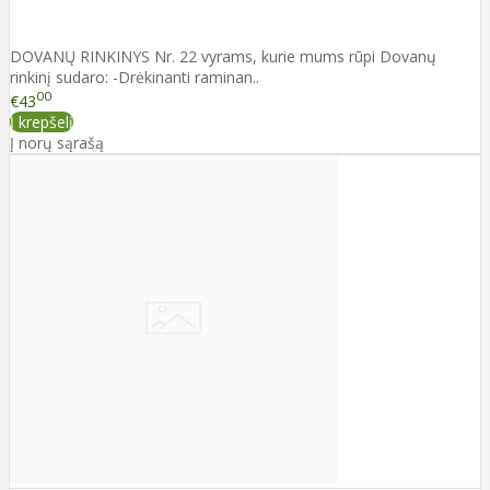
DOVANŲ RINKINYS Nr. 22 vyrams, kurie mums rūpi Dovanų
rinkinį sudaro: -Drėkinanti raminan..
00
€43
Į krepšelį
Į norų sąrašą