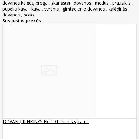
dovanos kalėdų proga
,
skanėstai
,
dovanos
,
medus
,
prausiklis
,
pupelių kava
,
kava
,
vyrams
,
gimtadienio dovanos
,
kalėdinės
dovanos
,
boso
Susijusios prekės
DOVANŲ RINKINYS Nr. 19 tikriems vyrams