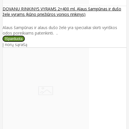
DOVANŲ RINKINYS VYRAMS 2×400 ml. Alaus šampūnas ir dušo
želė vyrams (kūno priežiūros vonios rinkinys)
Alaus šampūnas ir alaus dušo želė yra specialiai skirti vyriškos
odos poreikiams patenkinti. ..
Į norų sąrašą