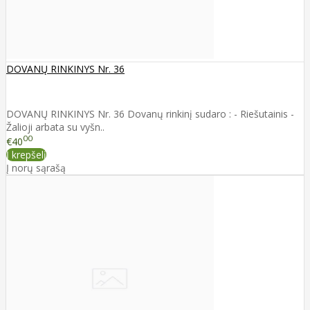
DOVANŲ RINKINYS Nr. 36
DOVANŲ RINKINYS Nr. 36 Dovanų rinkinį sudaro : - Riešutainis -
Žalioji arbata su vyšn..
00
€40
Į krepšelį
Į norų sąrašą