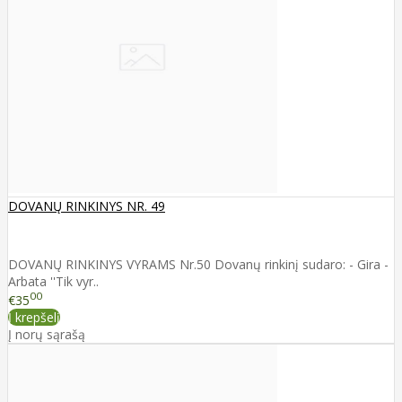
DOVANŲ RINKINYS NR. 49
DOVANŲ RINKINYS VYRAMS Nr.50 Dovanų rinkinį sudaro: - Gira -
Arbata ''Tik vyr..
00
€35
Į krepšelį
Į norų sąrašą