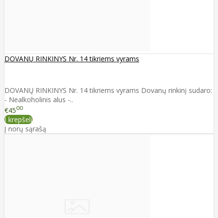
DOVANŲ RINKINYS Nr. 14 tikriems vyrams
DOVANŲ RINKINYS Nr. 14 tikriems vyrams Dovanų rinkinį sudaro:
- Nealkoholinis alus -..
00
€45
Į krepšelį
Į norų sąrašą