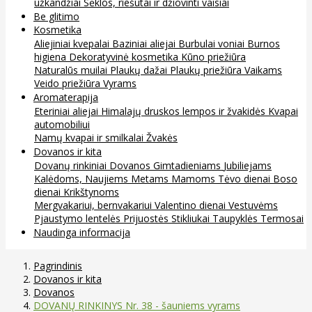
užkandžiai
Sėklos, riešutai ir džiovinti vaisiai
Be glitimo
Kosmetika
Aliejiniai kvepalai
Baziniai aliejai
Burbulai voniai
Burnos
higiena
Dekoratyvinė kosmetika
Kūno priežiūra
Naturalūs muilai
Plaukų dažai
Plaukų priežiūra
Vaikams
Veido priežiūra
Vyrams
Aromaterapija
Eteriniai aliejai
Himalajų druskos lempos ir žvakidės
Kvapai
automobiliui
Namų kvapai ir smilkalai
Žvakės
Dovanos ir kita
Dovanų rinkiniai
Dovanos
Gimtadieniams
Jubiliejams
Kalėdoms, Naujiems Metams
Mamoms
Tėvo dienai
Boso
dienai
Krikštynoms
Mergvakariui, bernvakariui
Valentino dienai
Vestuvėms
Pjaustymo lentelės
Prijuostės
Stikliukai
Taupyklės
Termosai
Naudinga informacija
Pagrindinis
Dovanos ir kita
Dovanos
DOVANŲ RINKINYS Nr. 38 - šauniems vyrams