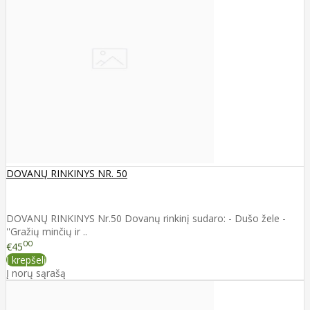
DOVANŲ RINKINYS NR. 50
DOVANŲ RINKINYS Nr.50 Dovanų rinkinį sudaro: - Dušo žele -
''Gražių minčių ir ..
00
€45
Į krepšelį
Į norų sąrašą