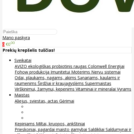
Mano paskyra
00
€0
0
Prekių krepšelis tuščias!
Sveikatai
AVIZO ekologiškas probiotinis raugas
Colonwell
Energijai
Fohow produkcija
Imunitetui
Moterims
Nervų sistemai
Odai, plaukams, nagams, akims
Sąnariams, kaulams ir
raumenims
Širdžiai ir kraujagyslėms
Supermaistas
Virškinimui, žarnynui, kepenims
Vitaminai ir mineralai
Vyrams
Maistas
Aliejus, sviestas, actas
Gėrimai
Arbata
Kava, kakava ir kita
Sultys
Kepiniams
Miltai, kruopos, ankštiniai
Prieskoniai, pagardai maisto gamybai
Saldikliai
Saldumynai ir