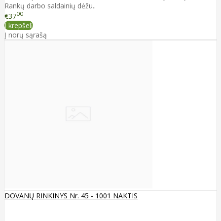
Rankų darbo saldainių dėžu..
00
€37
Į krepšelį
Į norų sąrašą
DOVANŲ RINKINYS Nr. 45 - 1001 NAKTIS