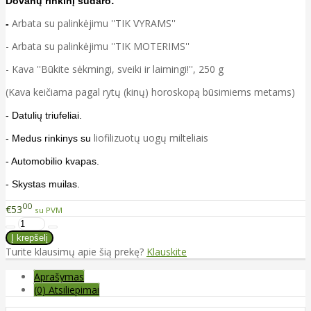
Dovanų rinkinį sudaro:
Arbata
su palinkėjimu ''TIK VYRAMS''
-
- Arbata su palinkėjimu ''TIK MOTERIMS''
-
Kava
''Būkite sėkmingi, sveiki ir laimingi!''
, 250 g
(Kava keičiama pagal rytų (kinų) horoskopą būsimiems metams)
- Datulių triufeliai.
liofilizuotų uogų milteliais
- Medus rinkinys su
- Automobilio kvapas.
- Skystas muilas.
00
€53
su PVM
Turite klausimų apie šią prekę?
Klauskite
Aprašymas
(0) Atsiliepimai