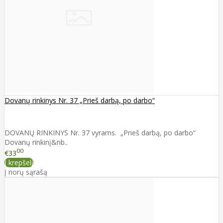
Dovanų rinkinys Nr. 37 „Prieš darbą, po darbo“
DOVANŲ RINKINYS Nr. 37 vyrams. „Prieš darbą, po darbo“
Dovanų rinkinį&nb..
00
€33
Į krepšelį
Į norų sąrašą