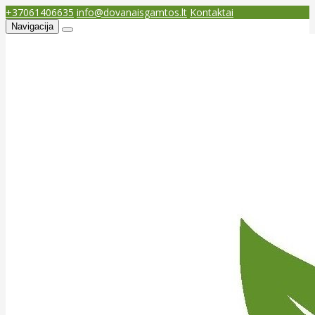
+37061406635
info@dovanaisgamtos.lt
Kontaktai
Navigacija