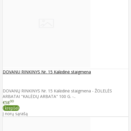
DOVANŲ RINKINYS Nr. 15 Kalėdinė staigmena
DOVANŲ RINKINYS Nr. 15 Kalėdinė staigmena - ŽOLELĖS
ARBATAI "KALĖDŲ ARBATA" 100 G. -..
00
€58
Į krepšelį
Į norų sąrašą