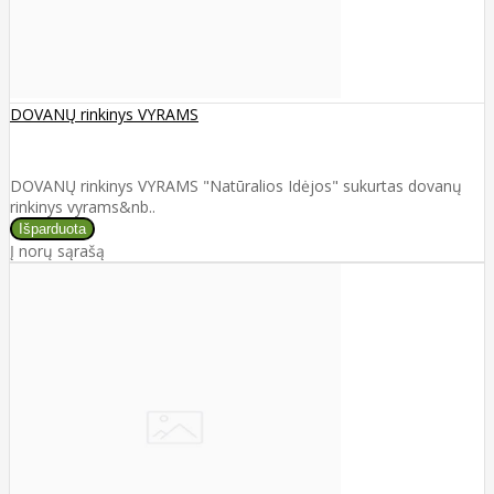
DOVANŲ rinkinys VYRAMS
DOVANŲ rinkinys VYRAMS "Natūralios Idėjos" sukurtas dovanų
rinkinys vyrams&nb..
Į norų sąrašą