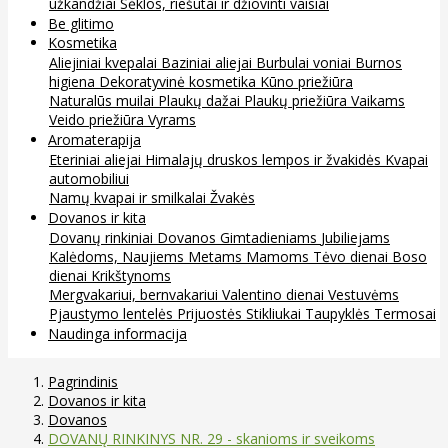
užkandžiai
Sėklos, riešutai ir džiovinti vaisiai
Be glitimo
Kosmetika
Aliejiniai kvepalai
Baziniai aliejai
Burbulai voniai
Burnos
higiena
Dekoratyvinė kosmetika
Kūno priežiūra
Naturalūs muilai
Plaukų dažai
Plaukų priežiūra
Vaikams
Veido priežiūra
Vyrams
Aromaterapija
Eteriniai aliejai
Himalajų druskos lempos ir žvakidės
Kvapai
automobiliui
Namų kvapai ir smilkalai
Žvakės
Dovanos ir kita
Dovanų rinkiniai
Dovanos
Gimtadieniams
Jubiliejams
Kalėdoms, Naujiems Metams
Mamoms
Tėvo dienai
Boso
dienai
Krikštynoms
Mergvakariui, bernvakariui
Valentino dienai
Vestuvėms
Pjaustymo lentelės
Prijuostės
Stikliukai
Taupyklės
Termosai
Naudinga informacija
Pagrindinis
Dovanos ir kita
Dovanos
DOVANŲ RINKINYS NR. 29 - skanioms ir sveikoms