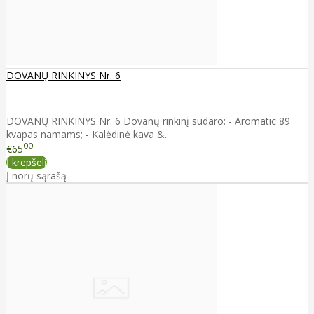
DOVANŲ RINKINYS Nr. 6
DOVANŲ RINKINYS Nr. 6 Dovanų rinkinį sudaro: - Aromatic 89
kvapas namams; - Kalėdinė kava &..
00
€65
Į krepšelį
Į norų sąrašą