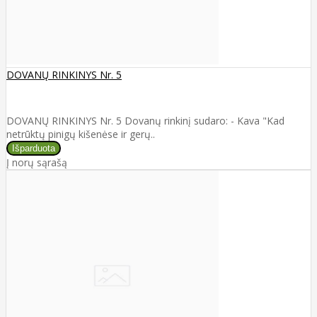
DOVANŲ RINKINYS Nr. 5
DOVANŲ RINKINYS Nr. 5 Dovanų rinkinį sudaro: - Kava "Kad
netrūktų pinigų kišenėse ir gerų..
Į norų sąrašą