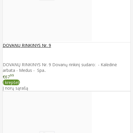
DOVANŲ RINKINYS Nr. 9
DOVANŲ RINKINYS Nr. 9 Dovanų rinkinį sudaro: - Kalėdinė
arbata - Medus - Spa..
99
€67
Į krepšelį
Į norų sąrašą