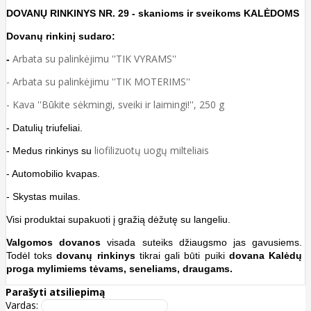
DOVANŲ RINKINYS NR. 29 - skanioms ir sveikoms KALĖDOMS
Dovanų rinkinį sudaro:
Arbata
su palinkėjimu ''TIK VYRAMS''
-
- Arbata su palinkėjimu ''TIK MOTERIMS''
-
Kava
''Būkite sėkmingi, sveiki ir laimingi!''
, 250 g
- Datulių triufeliai.
liofilizuotų uogų milteliais
- Medus rinkinys su
- Automobilio kvapas.
- Skystas muilas.
Visi produktai supakuoti į gražią dėžutę su langeliu.
Valgomos dovanos
visada suteiks džiaugsmo jas gavusiems.
Todėl toks
dovanų rinkinys
tikrai gali būti puiki
dovana Kalėdų
proga mylimiems tėvams, seneliams, draugams.
Parašyti atsiliepimą
Vardas: