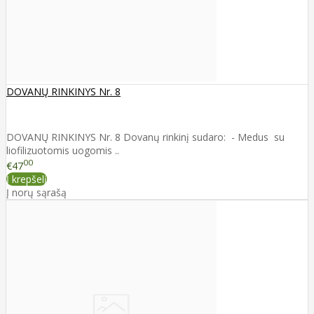
DOVANŲ RINKINYS Nr. 8
DOVANŲ RINKINYS Nr. 8 Dovanų rinkinį sudaro: - Medus su
liofilizuotomis uogomis ..
00
€47
Į krepšelį
Į norų sąrašą