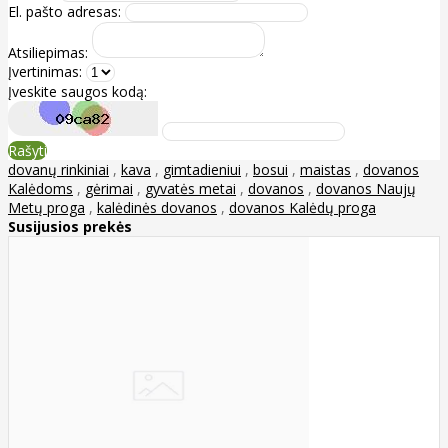
El. pašto adresas:
Atsiliepimas:
Įvertinimas:
Įveskite saugos kodą:
Rašyti
dovanų rinkiniai
,
kava
,
gimtadieniui
,
bosui
,
maistas
,
dovanos
Kalėdoms
,
gėrimai
,
gyvatės metai
,
dovanos
,
dovanos Naujų
Metų proga
,
kalėdinės dovanos
,
dovanos Kalėdų proga
Susijusios prekės