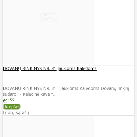
DOVANŲ RINKINYS NR. 31 Jaukioms Kalėdoms
DOVANŲ RINKINYS NR. 31 - jaukioms Kalėdoms Dovanų rinkinį
sudaro: - Kalėdinė kava "..
00
€91
Į krepšelį
Į norų sąrašą