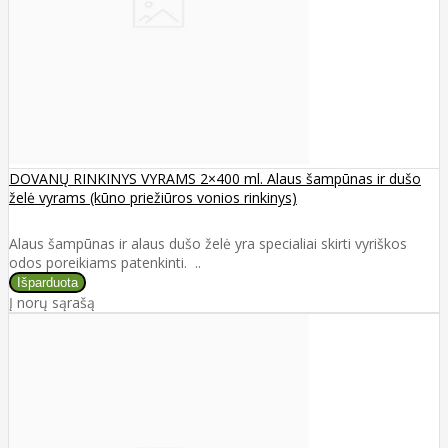
DOVANŲ RINKINYS VYRAMS 2×400 ml. Alaus šampūnas ir dušo
želė vyrams (kūno priežiūros vonios rinkinys)
Alaus šampūnas ir alaus dušo želė yra specialiai skirti vyriškos
odos poreikiams patenkinti. ..
Į norų sąrašą