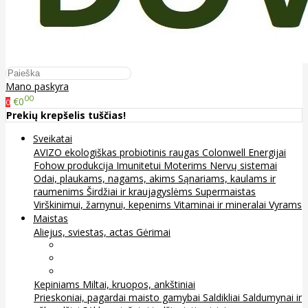
Mano paskyra
00
€0
0
Prekių krepšelis tuščias!
Sveikatai
AVIZO ekologiškas probiotinis raugas
Colonwell
Energijai
Fohow produkcija
Imunitetui
Moterims
Nervų sistemai
Odai, plaukams, nagams, akims
Sąnariams, kaulams ir
raumenims
Širdžiai ir kraujagyslėms
Supermaistas
Virškinimui, žarnynui, kepenims
Vitaminai ir mineralai
Vyrams
Maistas
Aliejus, sviestas, actas
Gėrimai
Arbata
Kava, kakava ir kita
Sultys
Kepiniams
Miltai, kruopos, ankštiniai
Prieskoniai, pagardai maisto gamybai
Saldikliai
Saldumynai ir