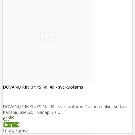
DOVANŲ RINKINYS Nr. 40 - sveikuoliams
DOVANŲ RINKINYS Nr. 40 - sveikuoliams Dovanų rinkinį sudaro: -
Kanapių aliejus; - Kanapių ar..
50
€37
Į krepšelį
Į norų sąrašą