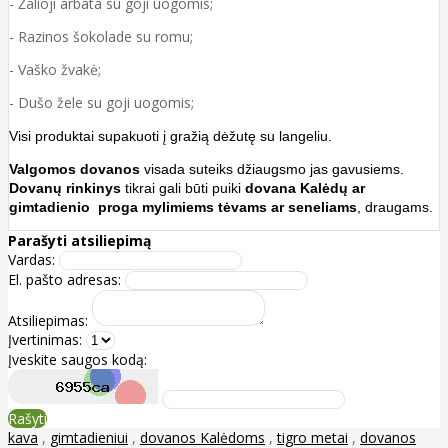
- Žalioji arbata su goji uogomis;
- Razinos šokolade su romu;
- Vaško žvakė;
- Dušo žele su goji uogomis;
Visi produktai supakuoti į gražią dėžutę su langeliu.
Valgomos dovanos
visada suteiks džiaugsmo jas gavusiems.
Dovanų rinkinys
tikrai gali būti puiki
dovana Kalėdų ar
gimtadienio proga mylimiems tėvams ar seneliams
, draugams.
Parašyti atsiliepimą
Vardas:
El. pašto adresas:
Atsiliepimas:
Įvertinimas:
Įveskite saugos kodą:
Rašyti
kava
,
gimtadieniui
,
dovanos Kalėdoms
,
tigro metai
,
dovanos