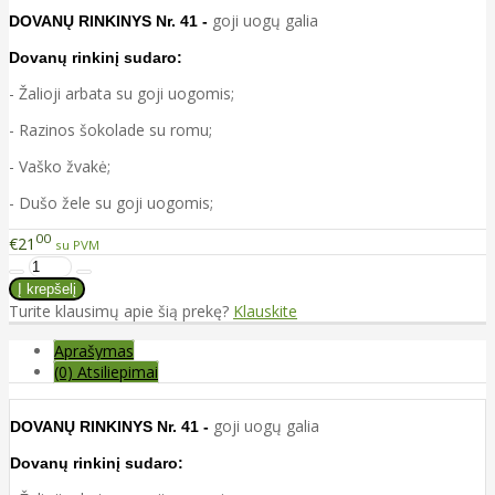
goji uogų galia
DOVANŲ RINKINYS Nr. 41 -
Dovanų rinkinį sudaro:
- Žalioji arbata su goji uogomis;
- Razinos šokolade su romu;
- Vaško žvakė;
- Dušo žele su goji uogomis;
00
€21
su PVM
Turite klausimų apie šią prekę?
Klauskite
Aprašymas
(0) Atsiliepimai
goji uogų galia
DOVANŲ RINKINYS Nr. 41 -
Dovanų rinkinį sudaro: