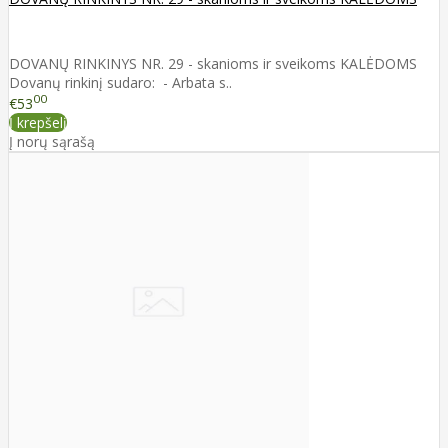
DOVANŲ RINKINYS NR. 29 - skanioms ir sveikoms KALĖDOMS
Dovanų rinkinį sudaro: - Arbata s..
00
€53
Į krepšelį
Į norų sąrašą