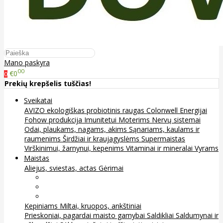
Mano paskyra
00
€0
0
Prekių krepšelis tuščias!
Sveikatai
AVIZO ekologiškas probiotinis raugas
Colonwell
Energijai
Fohow produkcija
Imunitetui
Moterims
Nervų sistemai
Odai, plaukams, nagams, akims
Sąnariams, kaulams ir
raumenims
Širdžiai ir kraujagyslėms
Supermaistas
Virškinimui, žarnynui, kepenims
Vitaminai ir mineralai
Vyrams
Maistas
Aliejus, sviestas, actas
Gėrimai
Arbata
Kava, kakava ir kita
Sultys
Kepiniams
Miltai, kruopos, ankštiniai
Prieskoniai, pagardai maisto gamybai
Saldikliai
Saldumynai ir