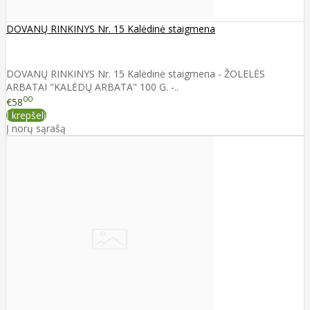
DOVANŲ RINKINYS Nr. 15 Kalėdinė staigmena
DOVANŲ RINKINYS Nr. 15 Kalėdinė staigmena - ŽOLELĖS
ARBATAI "KALĖDŲ ARBATA" 100 G. -..
00
€58
Į krepšelį
Į norų sąrašą