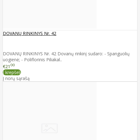
DOVANŲ RINKINYS Nr. 42
DOVANŲ RINKINYS Nr. 42 Dovanų rinkinį sudaro: - Spanguolių
uogienė; - Poliflorinis Piliakal..
00
€21
Į krepšelį
Į norų sąrašą