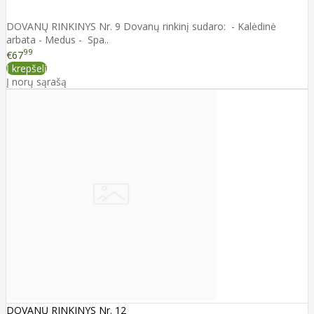
DOVANŲ RINKINYS Nr. 9 Dovanų rinkinį sudaro: - Kalėdinė
arbata - Medus - Spa..
99
€67
Į krepšelį
Į norų sąrašą
DOVANŲ RINKINYS Nr. 12