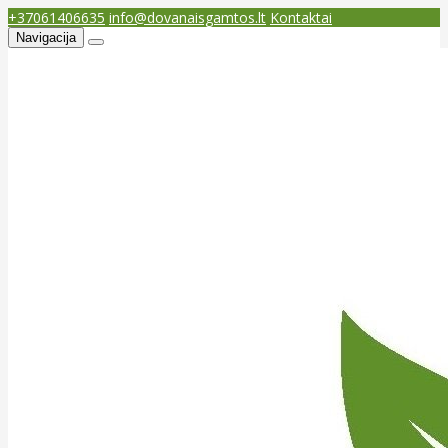
+37061406635
info@dovanaisgamtos.lt
Kontaktai
Navigacija