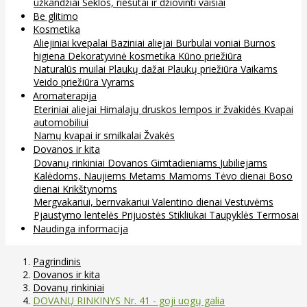
užkandžiai
Sėklos, riešutai ir džiovinti vaisiai
Be glitimo
Kosmetika
Aliejiniai kvepalai
Baziniai aliejai
Burbulai voniai
Burnos
higiena
Dekoratyvinė kosmetika
Kūno priežiūra
Naturalūs muilai
Plaukų dažai
Plaukų priežiūra
Vaikams
Veido priežiūra
Vyrams
Aromaterapija
Eteriniai aliejai
Himalajų druskos lempos ir žvakidės
Kvapai
automobiliui
Namų kvapai ir smilkalai
Žvakės
Dovanos ir kita
Dovanų rinkiniai
Dovanos
Gimtadieniams
Jubiliejams
Kalėdoms, Naujiems Metams
Mamoms
Tėvo dienai
Boso
dienai
Krikštynoms
Mergvakariui, bernvakariui
Valentino dienai
Vestuvėms
Pjaustymo lentelės
Prijuostės
Stikliukai
Taupyklės
Termosai
Naudinga informacija
Pagrindinis
Dovanos ir kita
Dovanų rinkiniai
DOVANŲ RINKINYS Nr. 41 - goji uogų galia