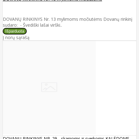
DOVANŲ RINKINYS Nr. 13 mylimoms močiutėms Dovanų rinkinį
sudaro: - Švediški lašai virški..
Į norų sąrašą
DOVANŲ RINKINYS NR. 29 - skanioms ir sveikoms KALĖDOMS