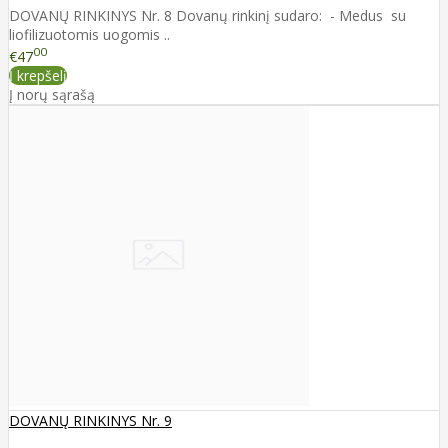
DOVANŲ RINKINYS Nr. 8 Dovanų rinkinį sudaro: - Medus su
liofilizuotomis uogomis ..
00
€47
Į krepšelį
Į norų sąrašą
DOVANŲ RINKINYS Nr. 9