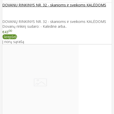
DOVANŲ RINKINYS NR. 32 - skanioms ir sveikoms KALĖDOMS
DOVANŲ RINKINYS NR. 32 - skanioms ir sveikoms KALĖDOMS
Dovanų rinkinį sudaro: - Kalėdinė arba..
00
€43
Į krepšelį
Į norų sąrašą