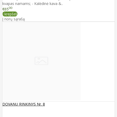
kvapas namams; - Kalėdinė kava &..
00
€65
Į krepšelį
Į norų sąrašą
DOVANŲ RINKINYS Nr. 8