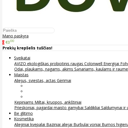
Mano paskyra
00
€0
0
Prekių krepšelis tuščias!
Sveikatai
AVIZO ekologiškas probiotinis raugas
Colonwell
Energijai
Foh
Odai, plaukams, nagams, akims
Sąnariams, kaulams ir raum
Maistas
Aliejus, sviestas, actas
Gėrimai
Arbata
Kava, kakava ir kita
Sultys
Kepiniams
Miltai, kruopos, ankštiniai
Prieskoniai, pagardai maisto gamybai
Saldikliai
Saldumynai ir 
Be glitimo
Kosmetika
Aliejiniai kvepalai
Baziniai aliejai
Burbulai voniai
Burnos higie