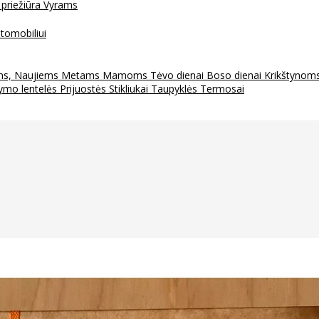
 priežiūra
Vyrams
tomobiliui
ms, Naujiems Metams
Mamoms
Tėvo dienai
Boso dienai
Krikštynom
ymo lentelės
Prijuostės
Stikliukai
Taupyklės
Termosai