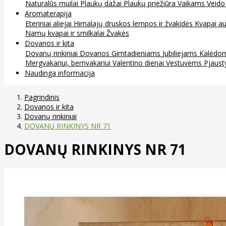
Naturalūs muilai
Plaukų dažai
Plaukų priežiūra
Vaikams
Veido
Aromaterapija
Eteriniai aliejai
Himalajų druskos lempos ir žvakidės
Kvapai au
Namų kvapai ir smilkalai
Žvakės
Dovanos ir kita
Dovanų rinkiniai
Dovanos
Gimtadieniams
Jubiliejams
Kalėdo
Mergvakariui, bernvakariui
Valentino dienai
Vestuvėms
Pjaust
Naudinga informacija
Pagrindinis
Dovanos ir kita
Dovanų rinkiniai
DOVANŲ RINKINYS NR 71
DOVANŲ RINKINYS NR 71