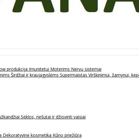
ow produkcija
Imunitetui
Moterims
Nervų sistemai
enims
Širdžiai ir kraujagyslėms
Supermaistas
Virškinimui, žarnynui, k
užkandžiai
Sėklos, riešutai ir džiovinti vaisiai
na
Dekoratyvinė kosmetika
Kūno priežiūra