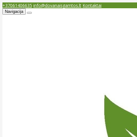
+37061406635
info@dovanaisgamtos.lt
Kontaktai
Navigacija