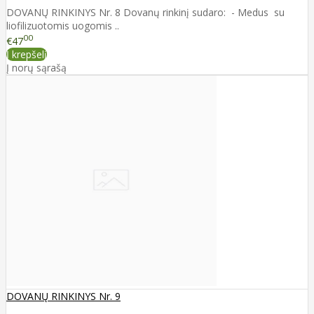
DOVANŲ RINKINYS Nr. 8 Dovanų rinkinį sudaro: - Medus su
liofilizuotomis uogomis ..
00
€47
Į krepšelį
Į norų sąrašą
DOVANŲ RINKINYS Nr. 9