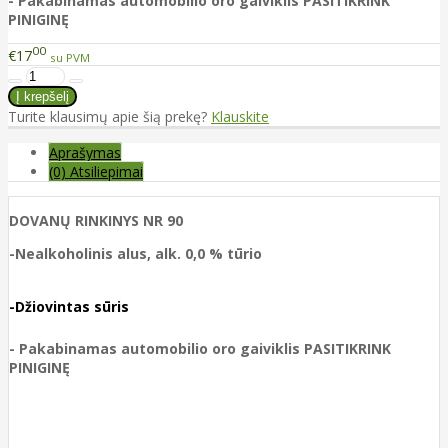
-
Pakabinamas automobilio oro gaiviklis PASITIKRINK
PINIGINĘ
00
€17
su PVM
Turite klausimų apie šią prekę?
Klauskite
Aprašymas
(0) Atsiliepimai
DOVANŲ RINKINYS NR 90
-Nealkoholinis alus, alk. 0,0 % tūrio
-
Džiovintas sūris
-
Pakabinamas automobilio oro gaiviklis PASITIKRINK
PINIGINĘ