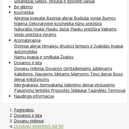
užkandžiai
Sėklos, riešutai ir džiovinti vaisiai
Be glitimo
Kosmetika
Aliejiniai kvepalai
Baziniai aliejai
Burbulai voniai
Burnos
higiena
Dekoratyvinė kosmetika
Kūno priežiūra
Naturalūs muilai
Plaukų dažai
Plaukų priežiūra
Vaikams
Veido priežiūra
Vyrams
Aromaterapija
Eteriniai aliejai
Himalajų druskos lempos ir žvakidės
Kvapai
automobiliui
Namų kvapai ir smilkalai
Žvakės
Dovanos ir kita
Dovanų rinkiniai
Dovanos
Gimtadieniams
Jubiliejams
Kalėdoms, Naujiems Metams
Mamoms
Tėvo dienai
Boso
dienai
Krikštynoms
Mergvakariui, bernvakariui
Valentino dienai
Vestuvėms
Pjaustymo lentelės
Prijuostės
Stikliukai
Taupyklės
Termosai
Naudinga informacija
Pagrindinis
Dovanos ir kita
Dovanų rinkiniai
DOVANŲ RINKINYS NR 90