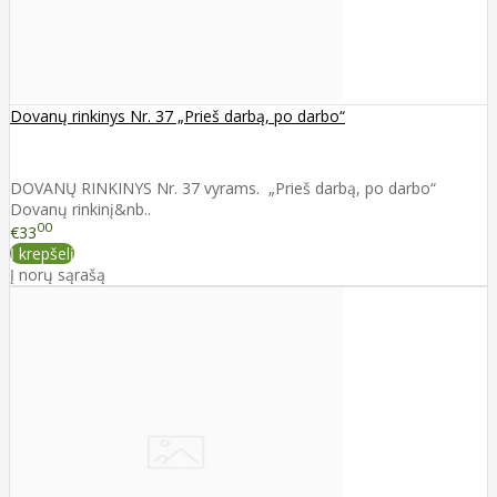
Dovanų rinkinys Nr. 37 „Prieš darbą, po darbo“
DOVANŲ RINKINYS Nr. 37 vyrams. „Prieš darbą, po darbo“
Dovanų rinkinį&nb..
00
€33
Į krepšelį
Į norų sąrašą