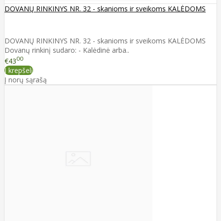
DOVANŲ RINKINYS NR. 32 - skanioms ir sveikoms KALĖDOMS
DOVANŲ RINKINYS NR. 32 - skanioms ir sveikoms KALĖDOMS
Dovanų rinkinį sudaro: - Kalėdinė arba..
00
€43
Į krepšelį
Į norų sąrašą