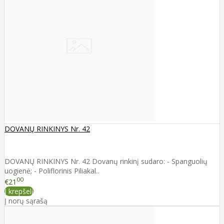
DOVANŲ RINKINYS Nr. 42
DOVANŲ RINKINYS Nr. 42 Dovanų rinkinį sudaro: - Spanguolių
uogienė; - Poliflorinis Piliakal..
00
€21
Į krepšelį
Į norų sąrašą