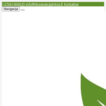
+37061406635
info@dovanaisgamtos.lt
Kontaktai
Navigacija