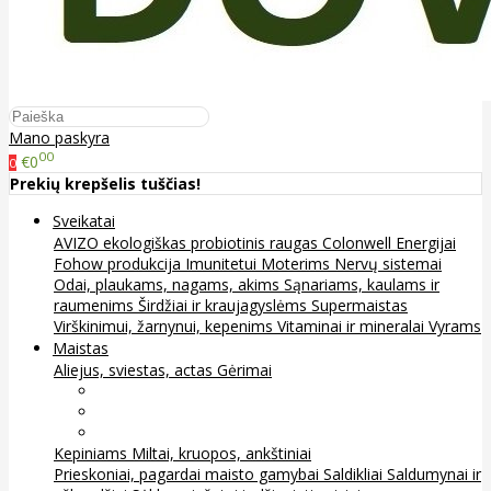
Mano paskyra
00
€0
0
Prekių krepšelis tuščias!
Sveikatai
AVIZO ekologiškas probiotinis raugas
Colonwell
Energijai
Fohow produkcija
Imunitetui
Moterims
Nervų sistemai
Odai, plaukams, nagams, akims
Sąnariams, kaulams ir
raumenims
Širdžiai ir kraujagyslėms
Supermaistas
Virškinimui, žarnynui, kepenims
Vitaminai ir mineralai
Vyrams
Maistas
Aliejus, sviestas, actas
Gėrimai
Arbata
Kava, kakava ir kita
Sultys
Kepiniams
Miltai, kruopos, ankštiniai
Prieskoniai, pagardai maisto gamybai
Saldikliai
Saldumynai ir