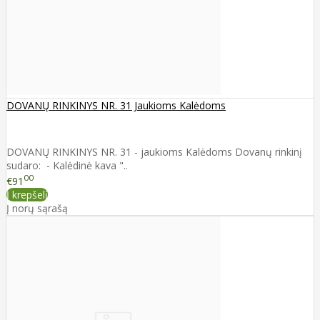
DOVANŲ RINKINYS NR. 31 Jaukioms Kalėdoms
DOVANŲ RINKINYS NR. 31 - jaukioms Kalėdoms Dovanų rinkinį
sudaro: - Kalėdinė kava "..
00
€91
Į krepšelį
Į norų sąrašą