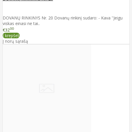
DOVANŲ RINKINYS Nr. 20 Dovanų rinkinį sudaro: - Kava ''Jeigu
viskas einasi ne tai..
00
€32
Į krepšelį
Į norų sąrašą