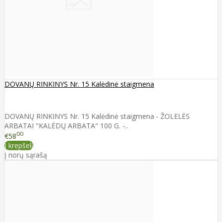
DOVANŲ RINKINYS Nr. 15 Kalėdinė staigmena
DOVANŲ RINKINYS Nr. 15 Kalėdinė staigmena - ŽOLELĖS
ARBATAI "KALĖDŲ ARBATA" 100 G. -..
00
€58
Į krepšelį
Į norų sąrašą