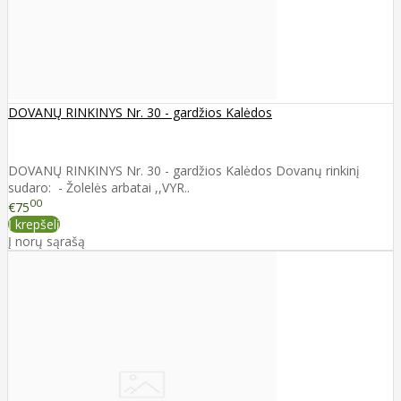
DOVANŲ RINKINYS Nr. 30 - gardžios Kalėdos
DOVANŲ RINKINYS Nr. 30 - gardžios Kalėdos Dovanų rinkinį
sudaro: - Žolelės arbatai ,,VYR..
00
€75
Į krepšelį
Į norų sąrašą