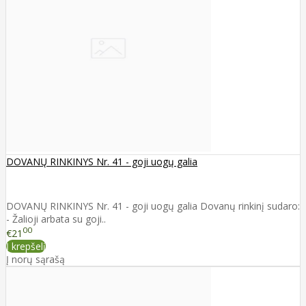
DOVANŲ RINKINYS Nr. 41 - goji uogų galia
DOVANŲ RINKINYS Nr. 41 - goji uogų galia Dovanų rinkinį sudaro:
- Žalioji arbata su goji..
00
€21
Į krepšelį
Į norų sąrašą