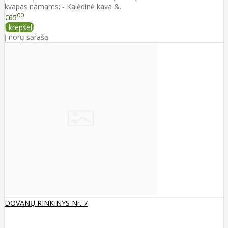
kvapas namams; - Kalėdinė kava &..
00
€65
Į krepšelį
Į norų sąrašą
DOVANŲ RINKINYS Nr. 7