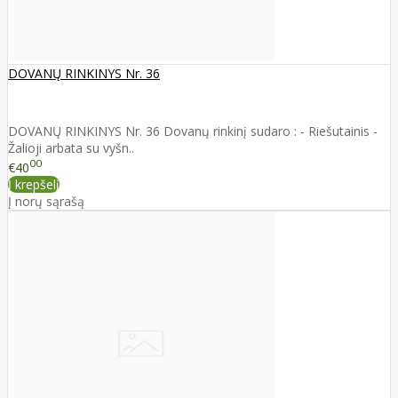
DOVANŲ RINKINYS Nr. 36
DOVANŲ RINKINYS Nr. 36 Dovanų rinkinį sudaro : - Riešutainis -
Žalioji arbata su vyšn..
00
€40
Į krepšelį
Į norų sąrašą