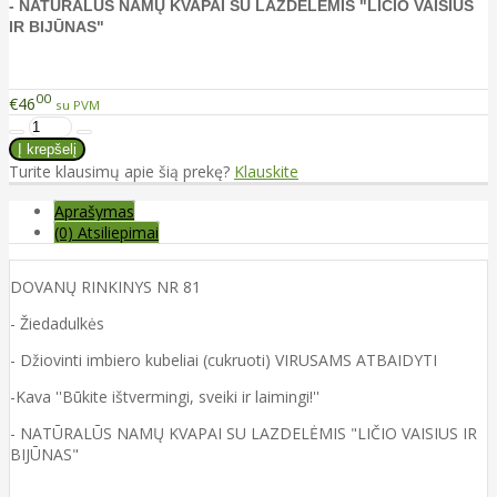
-
NATŪRALŪS NAMŲ KVAPAI SU LAZDELĖMIS "LIČIO VAISIUS
IR BIJŪNAS"
00
€46
su PVM
Turite klausimų apie šią prekę?
Klauskite
Aprašymas
(0) Atsiliepimai
DOVANŲ RINKINYS NR 81
- Žiedadulkės
- Džiovinti imbiero kubeliai (cukruoti) VIRUSAMS ATBAIDYTI
-Kava ''Būkite ištvermingi, sveiki ir laimingi!''
-
NATŪRALŪS NAMŲ KVAPAI SU LAZDELĖMIS "LIČIO VAISIUS IR
BIJŪNAS"