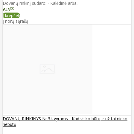
Dovanų rinkinį sudaro: - Kalėdinė arba..
00
€43
Į krepšelį
Į norų sąrašą
DOVANŲ RINKINYS Nr.34 vyrams - Kad visko būtų ir už tai nieko
nebūtų