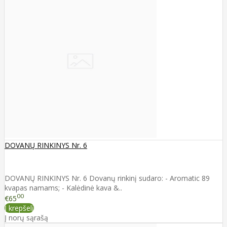
DOVANŲ RINKINYS Nr. 6
DOVANŲ RINKINYS Nr. 6 Dovanų rinkinį sudaro: - Aromatic 89
kvapas namams; - Kalėdinė kava &..
00
€65
Į krepšelį
Į norų sąrašą