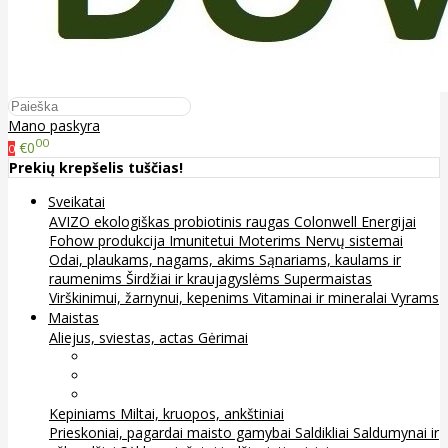
Mano paskyra
00
€0
0
Prekių krepšelis tuščias!
Sveikatai
AVIZO ekologiškas probiotinis raugas
Colonwell
Energijai
Fohow produkcija
Imunitetui
Moterims
Nervų sistemai
Odai, plaukams, nagams, akims
Sąnariams, kaulams ir
raumenims
Širdžiai ir kraujagyslėms
Supermaistas
Virškinimui, žarnynui, kepenims
Vitaminai ir mineralai
Vyrams
Maistas
Aliejus, sviestas, actas
Gėrimai
Arbata
Kava, kakava ir kita
Sultys
Kepiniams
Miltai, kruopos, ankštiniai
Prieskoniai, pagardai maisto gamybai
Saldikliai
Saldumynai ir