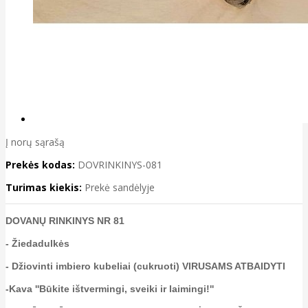
Į norų sąrašą
Prekės kodas:
DOVRINKINYS-081
Turimas kiekis:
Prekė sandėlyje
DOVANŲ RINKINYS NR 81
- Žiedadulkės
- Džiovinti imbiero kubeliai (cukruoti) VIRUSAMS ATBAIDYTI
-Kava ''Būkite ištvermingi, sveiki ir laimingi!''