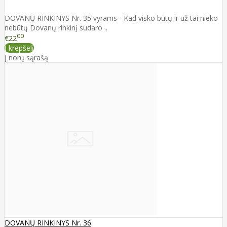
DOVANŲ RINKINYS Nr. 35 vyrams - Kad visko būtų ir už tai nieko
nebūtų Dovanų rinkinį sudaro ..
00
€22
Į krepšelį
Į norų sąrašą
DOVANŲ RINKINYS Nr. 36