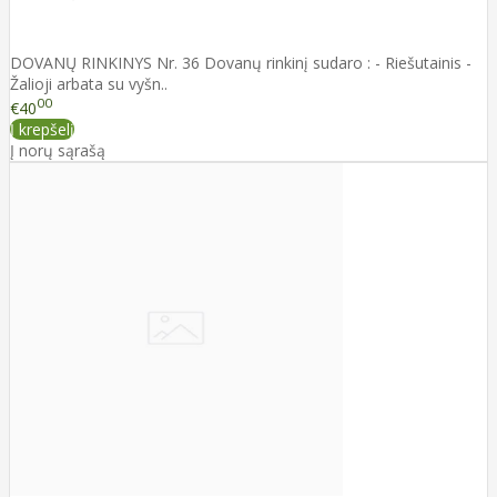
DOVANŲ RINKINYS Nr. 36 Dovanų rinkinį sudaro : - Riešutainis -
Žalioji arbata su vyšn..
00
€40
Į krepšelį
Į norų sąrašą