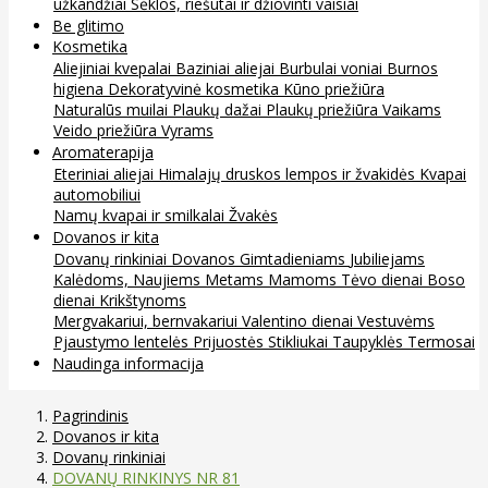
užkandžiai
Sėklos, riešutai ir džiovinti vaisiai
Be glitimo
Kosmetika
Aliejiniai kvepalai
Baziniai aliejai
Burbulai voniai
Burnos
higiena
Dekoratyvinė kosmetika
Kūno priežiūra
Naturalūs muilai
Plaukų dažai
Plaukų priežiūra
Vaikams
Veido priežiūra
Vyrams
Aromaterapija
Eteriniai aliejai
Himalajų druskos lempos ir žvakidės
Kvapai
automobiliui
Namų kvapai ir smilkalai
Žvakės
Dovanos ir kita
Dovanų rinkiniai
Dovanos
Gimtadieniams
Jubiliejams
Kalėdoms, Naujiems Metams
Mamoms
Tėvo dienai
Boso
dienai
Krikštynoms
Mergvakariui, bernvakariui
Valentino dienai
Vestuvėms
Pjaustymo lentelės
Prijuostės
Stikliukai
Taupyklės
Termosai
Naudinga informacija
Pagrindinis
Dovanos ir kita
Dovanų rinkiniai
DOVANŲ RINKINYS NR 81