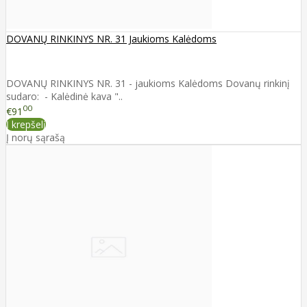
DOVANŲ RINKINYS NR. 31 Jaukioms Kalėdoms
DOVANŲ RINKINYS NR. 31 - jaukioms Kalėdoms Dovanų rinkinį
sudaro: - Kalėdinė kava "..
00
€91
Į krepšelį
Į norų sąrašą