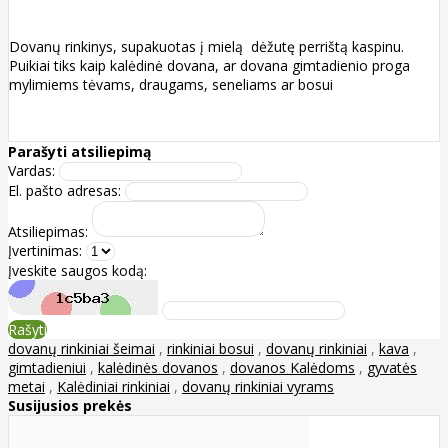
Dovanų rinkinys, supakuotas į mielą dėžutę perrištą kaspinu.
Puikiai tiks kaip kalėdinė dovana, ar dovana gimtadienio proga
mylimiems tėvams, draugams, seneliams ar bosui
Parašyti atsiliepimą
Vardas:
El. pašto adresas:
Atsiliepimas:
Įvertinimas:
Įveskite saugos kodą:
Rašyti
dovanų rinkiniai šeimai
,
rinkiniai bosui
,
dovanų rinkiniai
,
kava
,
gimtadieniui
,
kalėdinės dovanos
,
dovanos Kalėdoms
,
gyvatės
metai
,
Kalėdiniai rinkiniai
,
dovanų rinkiniai vyrams
Susijusios prekės