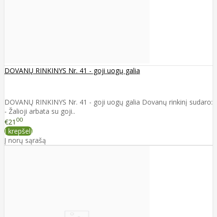
DOVANŲ RINKINYS Nr. 41 - goji uogų galia
DOVANŲ RINKINYS Nr. 41 - goji uogų galia Dovanų rinkinį sudaro:
- Žalioji arbata su goji..
00
€21
Į krepšelį
Į norų sąrašą