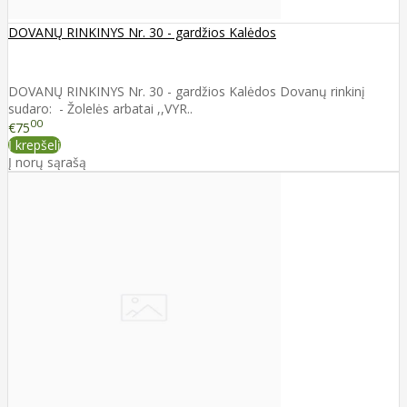
DOVANŲ RINKINYS Nr. 30 - gardžios Kalėdos
DOVANŲ RINKINYS Nr. 30 - gardžios Kalėdos Dovanų rinkinį
sudaro: - Žolelės arbatai ,,VYR..
00
€75
Į krepšelį
Į norų sąrašą