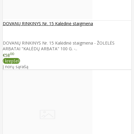
DOVANŲ RINKINYS Nr. 15 Kalėdinė staigmena
DOVANŲ RINKINYS Nr. 15 Kalėdinė staigmena - ŽOLELĖS
ARBATAI "KALĖDŲ ARBATA" 100 G. -..
00
€58
Į krepšelį
Į norų sąrašą