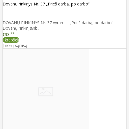
Dovanų rinkinys Nr. 37 „Prieš darbą, po darbo“
DOVANŲ RINKINYS Nr. 37 vyrams. „Prieš darbą, po darbo“
Dovanų rinkinį&nb..
00
€33
Į krepšelį
Į norų sąrašą