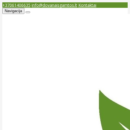
+37061406635
info@dovanaisgamtos.lt
Kontaktai
Navigacija