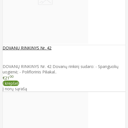
DOVANŲ RINKINYS Nr. 42
DOVANŲ RINKINYS Nr. 42 Dovanų rinkinį sudaro: - Spanguolių
uogienė; - Poliflorinis Piliakal..
00
€21
Į krepšelį
Į norų sąrašą