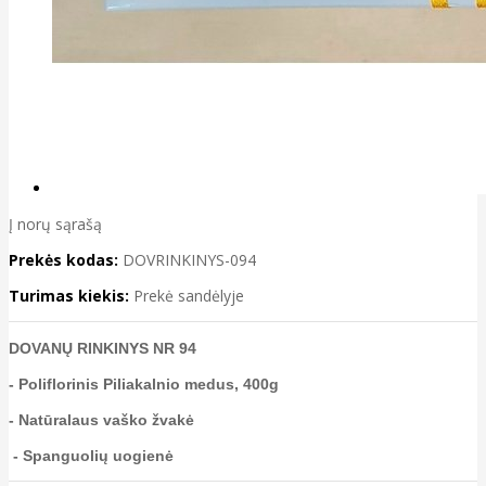
Į norų sąrašą
Prekės kodas:
DOVRINKINYS-094
Turimas kiekis:
Prekė sandėlyje
DOVANŲ RINKINYS NR 94
- Poliflorinis Piliakalnio medus, 400g
- Natūralaus vaško žvakė
- Spanguolių uogienė