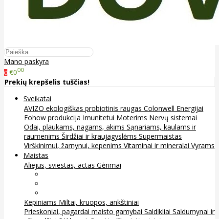
Mano paskyra
00
€0
0
Prekių krepšelis tuščias!
Sveikatai
AVIZO ekologiškas probiotinis raugas
Colonwell
Energijai
Fohow produkcija
Imunitetui
Moterims
Nervų sistemai
Odai, plaukams, nagams, akims
Sąnariams, kaulams ir
raumenims
Širdžiai ir kraujagyslėms
Supermaistas
Virškinimui, žarnynui, kepenims
Vitaminai ir mineralai
Vyrams
Maistas
Aliejus, sviestas, actas
Gėrimai
Arbata
Kava, kakava ir kita
Sultys
Kepiniams
Miltai, kruopos, ankštiniai
Prieskoniai, pagardai maisto gamybai
Saldikliai
Saldumynai ir