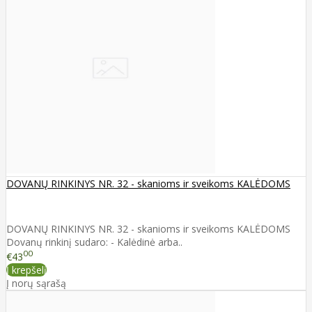
DOVANŲ RINKINYS NR. 32 - skanioms ir sveikoms KALĖDOMS
DOVANŲ RINKINYS NR. 32 - skanioms ir sveikoms KALĖDOMS
Dovanų rinkinį sudaro: - Kalėdinė arba..
00
€43
Į krepšelį
Į norų sąrašą