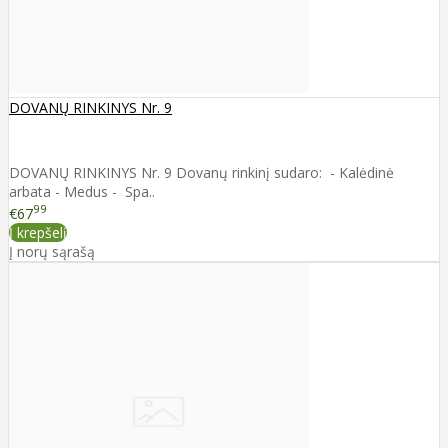
DOVANŲ RINKINYS Nr. 9
DOVANŲ RINKINYS Nr. 9 Dovanų rinkinį sudaro: - Kalėdinė
arbata - Medus - Spa..
99
€67
Į krepšelį
Į norų sąrašą