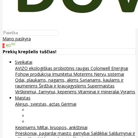
Mano paskyra
00
€0
0
Prekių krepšelis tuščias!
Sveikatai
AVIZO ekologiškas probiotinis raugas
Colonwell
Energijai
Fohow produkcija
Imunitetui
Moterims
Nervų sistemai
Odai, plaukams, nagams, akims
Sąnariams, kaulams ir
raumenims
Širdžiai ir kraujagyslėms
Supermaistas
Virškinimui, žarnynui, kepenims
Vitaminai ir mineralai
Vyrams
Maistas
Aliejus, sviestas, actas
Gėrimai
Arbata
Kava, kakava ir kita
Sultys
Kepiniams
Miltai, kruopos, ankštiniai
Prieskoniai, pagardai maisto gamybai
Saldikliai
Saldumynai ir