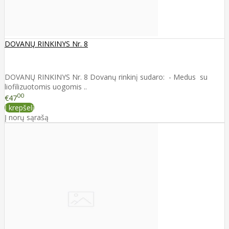
DOVANŲ RINKINYS Nr. 8
DOVANŲ RINKINYS Nr. 8 Dovanų rinkinį sudaro: - Medus su
liofilizuotomis uogomis ..
00
€47
Į krepšelį
Į norų sąrašą