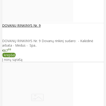
DOVANŲ RINKINYS Nr. 9
DOVANŲ RINKINYS Nr. 9 Dovanų rinkinį sudaro: - Kalėdinė
arbata - Medus - Spa..
99
€67
Į krepšelį
Į norų sąrašą