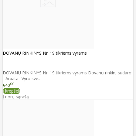
DOVANŲ RINKINYS Nr. 19 tikriems vyrams
DOVANŲ RINKINYS Nr. 19 tikriems vyrams Dovanų rinkinį sudaro:
- Arbata ''Vyro sve..
00
€40
Į krepšelį
Į norų sąrašą