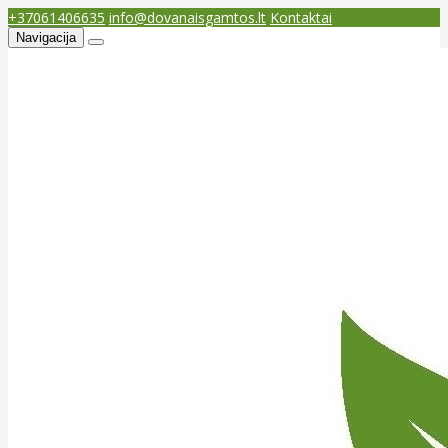
+37061406635
info@dovanaisgamtos.lt
Kontaktai
Navigacija