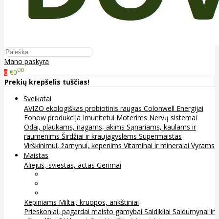
Mano paskyra
00
€0
0
Prekių krepšelis tuščias!
Sveikatai
AVIZO ekologiškas probiotinis raugas
Colonwell
Energijai
Fohow produkcija
Imunitetui
Moterims
Nervų sistemai
Odai, plaukams, nagams, akims
Sąnariams, kaulams ir
raumenims
Širdžiai ir kraujagyslėms
Supermaistas
Virškinimui, žarnynui, kepenims
Vitaminai ir mineralai
Vyrams
Maistas
Aliejus, sviestas, actas
Gėrimai
Arbata
Kava, kakava ir kita
Sultys
Kepiniams
Miltai, kruopos, ankštiniai
Prieskoniai, pagardai maisto gamybai
Saldikliai
Saldumynai ir