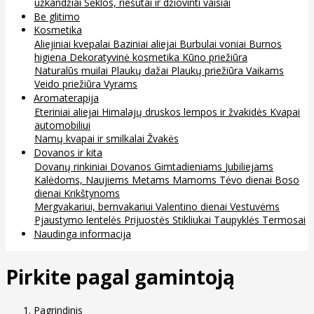
užkandžiai
Sėklos, riešutai ir džiovinti vaisiai
Be glitimo
Kosmetika
Aliejiniai kvepalai
Baziniai aliejai
Burbulai voniai
Burnos
higiena
Dekoratyvinė kosmetika
Kūno priežiūra
Naturalūs muilai
Plaukų dažai
Plaukų priežiūra
Vaikams
Veido priežiūra
Vyrams
Aromaterapija
Eteriniai aliejai
Himalajų druskos lempos ir žvakidės
Kvapai
automobiliui
Namų kvapai ir smilkalai
Žvakės
Dovanos ir kita
Dovanų rinkiniai
Dovanos
Gimtadieniams
Jubiliejams
Kalėdoms, Naujiems Metams
Mamoms
Tėvo dienai
Boso
dienai
Krikštynoms
Mergvakariui, bernvakariui
Valentino dienai
Vestuvėms
Pjaustymo lentelės
Prijuostės
Stikliukai
Taupyklės
Termosai
Naudinga informacija
Pirkite pagal gamintoją
Pagrindinis