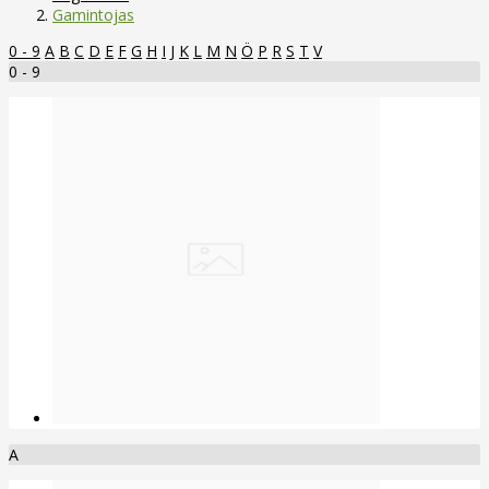
Gamintojas
0 - 9
A
B
C
D
E
F
G
H
I
J
K
L
M
N
Ö
P
R
S
T
V
0 - 9
A